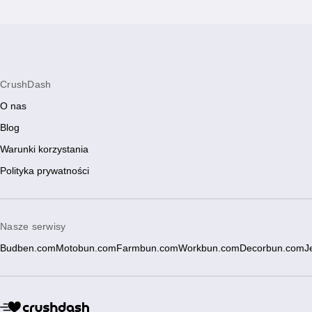
CrushDash
O nas
Blog
Warunki korzystania
Polityka prywatności
Nasze serwisy
Budben.com
Motobun.com
Farmbun.com
Workbun.com
Decorbun.com
J