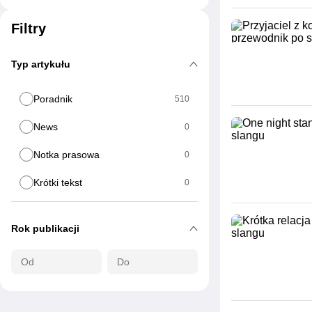
Filtry
Typ artykułu
Poradnik
510
News
0
Notka prasowa
0
Krótki tekst
0
Rok publikacji