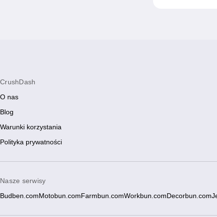
CrushDash
O nas
Blog
Warunki korzystania
Polityka prywatności
Nasze serwisy
Budben.com
Motobun.com
Farmbun.com
Workbun.com
Decorbun.com
J