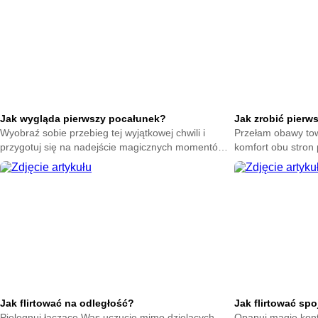
Jak wygląda pierwszy pocałunek?
Jak zrobić pierw
Wyobraź sobie przebieg tej wyjątkowej chwili i
Przełam obawy tow
przygotuj się na nadejście magicznych momentów.
komfort obu stron 
Zrozum naturę intymnych gestów bez zbędnego
Poczuj spokój dzi
stresu.
Jak flirtować na odległość?
Jak flirtować sp
Pielęgnuj łączące Was uczucie mimo dzielących
Opanuj magię kont