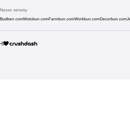
Nasze serwisy
Budben.com
Motobun.com
Farmbun.com
Workbun.com
Decorbun.com
J