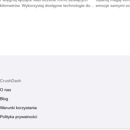
kilometrów. Wykorzystaj dostępne technologie do
emocje samymi oc
podtrzymywania żaru i dbania o wspólną
tłumie dzięki umi
przyszłość.
CrushDash
O nas
Blog
Warunki korzystania
Polityka prywatności