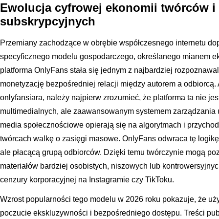
Ewolucja cyfrowej ekonomii twórców i
subskrypcyjnych
Przemiany zachodzące w obrębie współczesnego internetu dop
specyficznego modelu gospodarczego, określanego mianem ek
platforma OnlyFans stała się jednym z najbardziej rozpoznawa
monetyzację bezpośredniej relacji między autorem a odbiorcą. An
onlyfansiara, należy najpierw zrozumieć, że platforma ta nie je
multimedialnych, ale zaawansowanym systemem zarządzania uw
media społecznościowe opierają się na algorytmach i przycho
twórcach walkę o zasięgi masowe. OnlyFans odwraca tę logikę, 
ale płacącą grupą odbiorców. Dzięki temu twórczynie mogą po
materiałów bardziej osobistych, niszowych lub kontrowersyjnych
cenzury korporacyjnej na Instagramie czy TikToku.
Wzrost popularności tego modelu w 2026 roku pokazuje, że uży
poczucie ekskluzywności i bezpośredniego dostępu. Treści pu