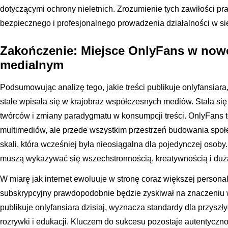
dotyczącymi ochrony nieletnich. Zrozumienie tych zawiłości p
bezpiecznego i profesjonalnego prowadzenia działalności w sie
Zakończenie: Miejsce OnlyFans w no
medialnym
Podsumowując analizę tego, jakie treści publikuje onlyfansiara,
stałe wpisała się w krajobraz współczesnych mediów. Stała si
twórców i zmiany paradygmatu w konsumpcji treści. OnlyFans to 
multimediów, ale przede wszystkim przestrzeń budowania społe
skali, która wcześniej była nieosiągalna dla pojedynczej osob
muszą wykazywać się wszechstronnością, kreatywnością i dużą
W miarę jak internet ewoluuje w stronę coraz większej personal
subskrypcyjny prawdopodobnie będzie zyskiwał na znaczeniu w 
publikuje onlyfansiara dzisiaj, wyznacza standardy dla przysz
rozrywki i edukacji. Kluczem do sukcesu pozostaje autentyczn