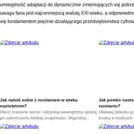
umiejętność adaptacji do dynamicznie zmieniających się potrz
uwaga fana jest najcenniejszą walutą XXI wieku, a odpowiedn
się fundamentem prężnie działającego przedsiębiorstwa cyfro
Jak radzić sobie z rozstaniem w wieku
Jak pomóc nasto
nastoletnim?
rozstaniu?
Ulecz zranione serce i odzyskaj wewnętrzny spokój
Ułatwiaj dziecku p
po zakończeniu bliskiej znajomości. Wypróbuj
troską w trudnych
skuteczne techniki na poprawę nastroju każdego
sposoby na złagod
dnia.