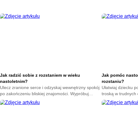
Jak radzić sobie z rozstaniem w wieku
Jak pomóc nasto
nastoletnim?
rozstaniu?
Ulecz zranione serce i odzyskaj wewnętrzny spokój
Ułatwiaj dziecku p
po zakończeniu bliskiej znajomości. Wypróbuj
troską w trudnych
skuteczne techniki na poprawę nastroju każdego
sposoby na złagod
dnia.