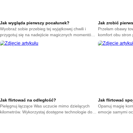
Jak wygląda pierwszy pocałunek?
Jak zrobić pierw
Wyobraź sobie przebieg tej wyjątkowej chwili i
Przełam obawy tow
przygotuj się na nadejście magicznych momentów.
komfort obu stron 
Zrozum naturę intymnych gestów bez zbędnego
Poczuj spokój dzi
stresu.
Jak flirtować na odległość?
Jak flirtować sp
Pielęgnuj łączące Was uczucie mimo dzielących
Opanuj magię kont
kilometrów. Wykorzystaj dostępne technologie do
emocje samymi oc
podtrzymywania żaru i dbania o wspólną
tłumie dzięki umi
przyszłość.