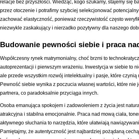
relacje bez przyszłości. Wiedząc, kogo szukamy, stajemy się b
przez otoczenie i potrafimy szybciej selekcjonować potencjal
zachować elastyczność, ponieważ rzeczywistość często weryf
niezwykle zaskakujący i nierzadko pozytywny dla naszego dob
Budowanie pewności siebie i praca na
Współczesny rynek matrymonialny, choć brzmi to technokratyczn
autoprezentacji i pierwszym wrażeniu. Inwestycja w siebie to n
ale przede wszystkim rozwój intelektualny i pasje, które czyni
Pewność siebie wynika z poczucia własnej wartości, które nie 
partnera, co paradoksalnie przyciąga innych.
Osoba emanująca spokojem i zadowoleniem z życia jest natural
atrakcyjna i stabilna emocjonalnie. Praca nad mową ciała, ton
aktywnego słuchania to narzędzia, które ułatwiają nawiązywani
Pamiętajmy, że autentyczność jest najbardziej pożądaną cechą