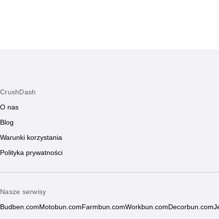
CrushDash
O nas
Blog
Warunki korzystania
Polityka prywatności
Nasze serwisy
Budben.com
Motobun.com
Farmbun.com
Workbun.com
Decorbun.com
J