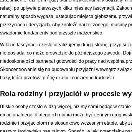
relacji po upływie pierwszych kilku miesięcy fascynacji. Zakoc
naturalny sposób wygasa, ustępując miejsca głębszemu przyw
przeżyciach i decyzjach. Aby znaleźć narzeczonego, musimy prz
świadomie fundamenty pod przyszłe małżeństwo.
W fazie fascynacji często idealizujemy drugą stronę, przypisują
nie posiada, co może prowadzić do późniejszego zawodu. Doj
niedoskonałości partnera i gotowości do pracy nad wspólną pr
Skoncentrowanie się na budowaniu przyjaźni wewnątrz związku
bazy, która przetrwa próbę czasu i codzienne trudności.
Rola rodziny i przyjaciół w procesie w
Bliskie osoby często widzą więcej, niż my sami będąc w stani
emocjonalnego, dlatego ich opinia może być cennym drogowsk
rodzinie i przyjaciołom na stosunkowo wczesnym etapie, aby 
naszym środowisku naturalnym. Sposób, w jaki potencjalny narz