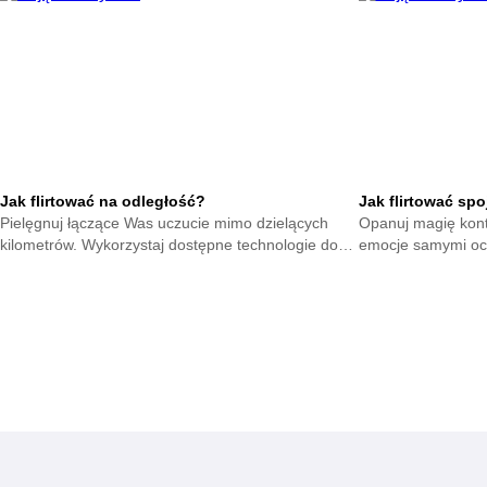
stresu.
Jak flirtować na odległość?
Jak flirtować sp
Pielęgnuj łączące Was uczucie mimo dzielących
Opanuj magię kont
kilometrów. Wykorzystaj dostępne technologie do
emocje samymi oc
podtrzymywania żaru i dbania o wspólną
tłumie dzięki umi
przyszłość.