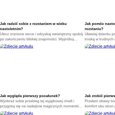
Jak radzić sobie z rozstaniem w wieku
Jak pomóc nasto
nastoletnim?
rozstaniu?
Ulecz zranione serce i odzyskaj wewnętrzny spokój
Ułatwiaj dziecku p
po zakończeniu bliskiej znajomości. Wypróbuj
troską w trudnych
skuteczne techniki na poprawę nastroju każdego
sposoby na złagod
dnia.
Jak wygląda pierwszy pocałunek?
Jak zrobić pierw
Wyobraź sobie przebieg tej wyjątkowej chwili i
Przełam obawy tow
przygotuj się na nadejście magicznych momentów.
komfort obu stron 
Zrozum naturę intymnych gestów bez zbędnego
Poczuj spokój dzi