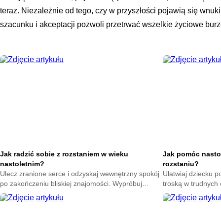
teraz. Niezależnie od tego, czy w przyszłości pojawią się wnu
szacunku i akceptacji pozwoli przetrwać wszelkie życiowe burze
Jak radzić sobie z rozstaniem w wieku
Jak pomóc nasto
nastoletnim?
rozstaniu?
Ulecz zranione serce i odzyskaj wewnętrzny spokój
Ułatwiaj dziecku p
po zakończeniu bliskiej znajomości. Wypróbuj
troską w trudnych
skuteczne techniki na poprawę nastroju każdego
sposoby na złagod
dnia.