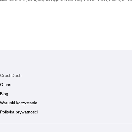
podtrzymywania żaru i dbania o wspólną
tłumie dzięki umi
przyszłość.
CrushDash
O nas
Blog
Warunki korzystania
Polityka prywatności