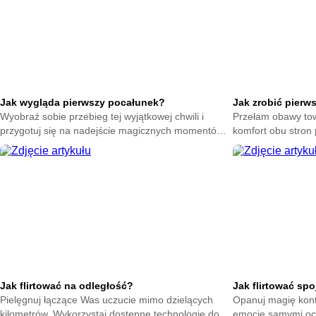
Jak wygląda pierwszy pocałunek?
Jak zrobić pierw
Wyobraź sobie przebieg tej wyjątkowej chwili i
Przełam obawy tow
przygotuj się na nadejście magicznych momentów.
komfort obu stron 
Zrozum naturę intymnych gestów bez zbędnego
Poczuj spokój dzi
stresu.
Jak flirtować na odległość?
Jak flirtować sp
Pielęgnuj łączące Was uczucie mimo dzielących
Opanuj magię kont
kilometrów. Wykorzystaj dostępne technologie do
emocje samymi oc