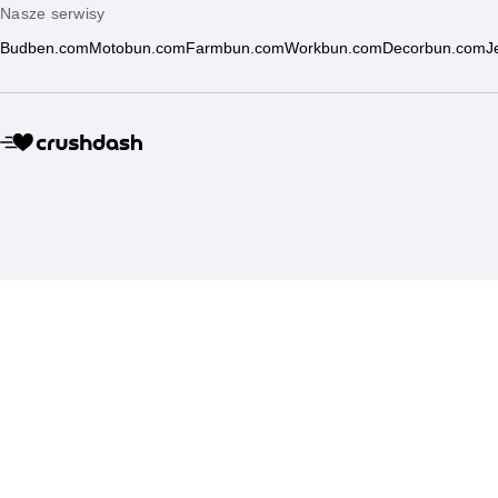
Nasze serwisy
Budben.com
Motobun.com
Farmbun.com
Workbun.com
Decorbun.com
J