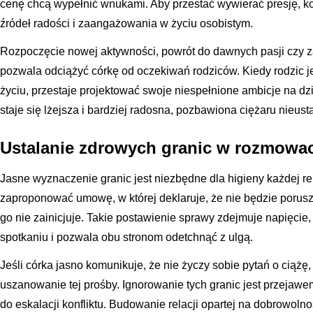
cenę chcą wypełnić wnukami. Aby przestać wywierać presję, k
źródeł radości i zaangażowania w życiu osobistym.
Rozpoczęcie nowej aktywności, powrót do dawnych pasji czy z
pozwala odciążyć córkę od oczekiwań rodziców. Kiedy rodzic j
życiu, przestaje projektować swoje niespełnione ambicje na dzie
staje się lżejsza i bardziej radosna, pozbawiona ciężaru nieus
Ustalanie zdrowych granic w rozmowac
Jasne wyznaczenie granic jest niezbędne dla higieny każdej r
zaproponować umowę, w której deklaruje, że nie będzie porusz
go nie zainicjuje. Takie postawienie sprawy zdejmuje napięcie
spotkaniu i pozwala obu stronom odetchnąć z ulgą.
Jeśli córka jasno komunikuje, że nie życzy sobie pytań o ciążę
uszanowanie tej prośby. Ignorowanie tych granic jest przejaw
do eskalacji konfliktu. Budowanie relacji opartej na dobrowoln