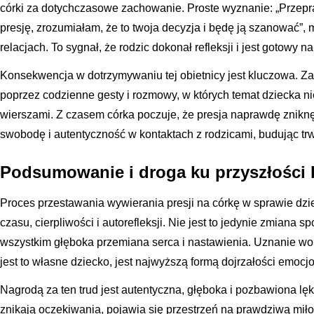
córki za dotychczasowe zachowanie. Proste wyznanie: „Przepr
presję, zrozumiałam, że to twoja decyzja i będę ją szanować”
relacjach. To sygnał, że rodzic dokonał refleksji i jest gotowy n
Konsekwencja w dotrzymywaniu tej obietnicy jest kluczowa. Za
poprzez codzienne gesty i rozmowy, w których temat dziecka n
wierszami. Z czasem córka poczuje, że presja naprawdę zniknęł
swobodę i autentyczność w kontaktach z rodzicami, budując trw
Podsumowanie i droga ku przyszłości 
Proces przestawania wywierania presji na córkę w sprawie dz
czasu, cierpliwości i autorefleksji. Nie jest to jedynie zmiana 
wszystkim głęboka przemiana serca i nastawienia. Uznanie wol
jest to własne dziecko, jest najwyższą formą dojrzałości emocj
Nagrodą za ten trud jest autentyczna, głęboka i pozbawiona lęk
znikają oczekiwania, pojawia się przestrzeń na prawdziwą miłość,