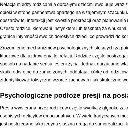
Relacja między rodzicami a dorosłymi dziećmi ewoluuje wraz z
opieki w stronę partnerstwa opartego na wzajemnym szacunku.
obszarów tej interakcji jest kwestia prokreacji oraz planowania
Często rodzice, kierowani instynktem lub tęsknotą za wnukami
granice intymności swoich dorosłych dzieci, co prowadzi do kon
Zrozumienie mechanizmów psychologicznych stojących za pot
kluczowe dla uzdrowienia tej relacji. Rodzice często postrzega
sposób na nadanie sensu jesieni życia. Jednak narzucanie w
skutki odwrotne do zamierzonych, oddalając córkę od rodziców. 
zidentyfikować toksyczne wzorce zachowań i jak skutecznie w
Psychologiczne podłoże presji na posi
Presja wywierana przez rodziców często wynika z głęboko zak
osobistych deficytów emocjonalnych. W wielu tradycyjnych m
jest postrzegane jako jedyna słuszna droga do samorealizacji k