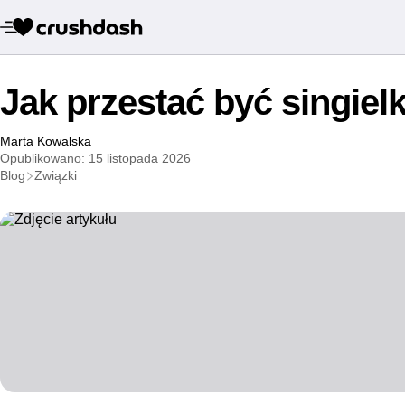
Jak przestać być singiel
Marta Kowalska
Opublikowano: 15 listopada 2026
Blog
Związki