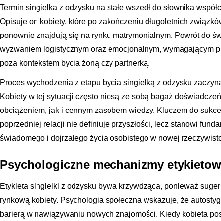
Termin singielka z odzysku na stałe wszedł do słownika współcze
Opisuje on kobiety, które po zakończeniu długoletnich związkó
ponownie znajdują się na rynku matrymonialnym. Powrót do św
wyzwaniem logistycznym oraz emocjonalnym, wymagającym pr
poza kontekstem bycia żoną czy partnerką.
Proces wychodzenia z etapu bycia singielką z odzysku zaczyna s
Kobiety w tej sytuacji często niosą ze sobą bagaż doświadcze
obciążeniem, jak i cennym zasobem wiedzy. Kluczem do sukces
poprzedniej relacji nie definiuje przyszłości, lecz stanowi fu
świadomego i dojrzałego życia osobistego w nowej rzeczywisto
Psychologiczne mechanizmy etykietowa
Etykieta singielki z odzysku bywa krzywdząca, ponieważ suger
rynkową kobiety. Psychologia społeczna wskazuje, że autostyg
barierą w nawiązywaniu nowych znajomości. Kiedy kobieta post