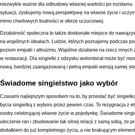
niezwykle ważne dla odbudowy własnej wartości po rozstaniu. 
sytuacji, zyskujemy nową perspektywę na własne życie i uczym
mimo chwilowych trudności w sferze uczuciowej.
Działalność społeczna to także doskonałe miejsce do nawiązyw
na wspólnych ideałach. Ludzie, których poznajemy podczas po
poziom empatii i altruizmu. Wspólne działanie na rzecz innych z
w restauracji. Dla singielki z odzysku wolontariat może być mo
nową, bardziej zaangażowaną i pełną empatii wersją samej sie
Świadome singielstwo jako wybór
Czasami najlepszym sposobem na to, by przestać być singielką
bycia singielką z wyboru przez pewien czas. To rezygnacja z e
osoby celebrującej własne życie w pojedynkę. Świadome singi
uleczenie ran i zbudowanie tak silnej relacji z samą sobą, że p
dodatkiem do już kompletnego życia, a nie brakującym elemen