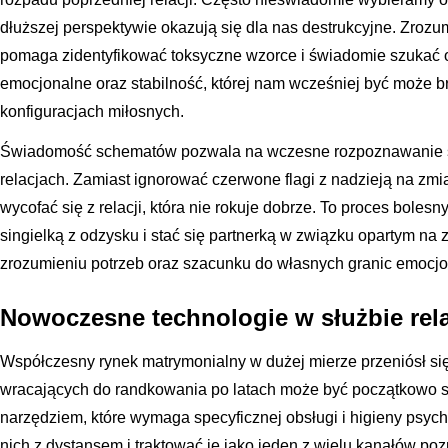
dłuższej perspektywie okazują się dla nas destrukcyjne. Zrozu
pomaga zidentyfikować toksyczne wzorce i świadomie szukać o
emocjonalne oraz stabilność, której nam wcześniej być może 
konfiguracjach miłosnych.
Świadomość schematów pozwala na wczesne rozpoznawanie 
relacjach. Zamiast ignorować czerwone flagi z nadzieją na zmian
wycofać się z relacji, która nie rokuje dobrze. To proces bolesn
singielką z odzysku i stać się partnerką w związku opartym 
zrozumieniu potrzeb oraz szacunku do własnych granic emocjo
Nowoczesne technologie w służbie rela
Współczesny rynek matrymonialny w dużej mierze przeniósł się 
wracających do randkowania po latach może być początkowo s
narzędziem, które wymaga specyficznej obsługi i higieny psych
nich z dystansem i traktować je jako jeden z wielu kanałów po