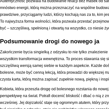
Autentyczność pozwala na budowanie relacji bez masek od s
mnóstwo energii, którą można przeznaczyć na wspólne budowa
prawdziwe, przyciągamy ludzi, którzy kochają nas za to, kim jes
To najwyższa forma wolności, która pozwala przestać przejmowa
być – szczęśliwą, spełnioną i otwartą na wszystko, co niesie ży
Podsumowanie drogi do nowego ja
Zakończenie bycia singielką z odzysku to nie tylko znalezienie
wszystkim transformacja wewnętrzna. To proces stawania się si
szczęśliwą wersją samej siebie w każdym aspekcie. Każde doś
bolesne, może być cenną lekcją, która prowadzi do większej mą
czysta karta, którą można zapisać zupełnie nową, piękną i inspi
Kobieta, która przeszła drogę od bolesnego rozstania do nowej,
perspektywę na świat. Potrafi docenić bliskość i dbać o nią z 
wcześniej. Jej dojrzałość staje się ogromnym atutem, który prz