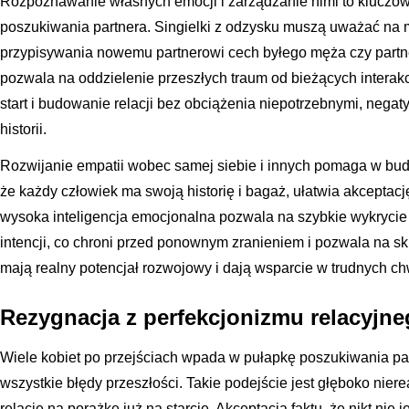
Rozpoznawanie własnych emocji i zarządzanie nimi to kluczow
poszukiwania partnera. Singielki z odzysku muszą uważać na m
przypisywania nowemu partnerowi cech byłego męża czy part
pozwala na oddzielenie przeszłych traum od bieżących interakc
start i budowanie relacji bez obciążenia niepotrzebnymi, neg
historii.
Rozwijanie empatii wobec samej siebie i innych pomaga w bu
że każdy człowiek ma swoją historię i bagaż, ułatwia akceptac
wysoka inteligencja emocjonalna pozwala na szybkie wykrycie
intencji, co chroni przed ponownym zranieniem i pozwala na sku
mają realny potencjał rozwojowy i dają wsparcie w trudnych ch
Rezygnacja z perfekcjonizmu relacyjn
Wiele kobiet po przejściach wpada w pułapkę poszukiwania par
wszystkie błędy przeszłości. Takie podejście jest głęboko nier
relację na porażkę już na starcie. Akceptacja faktu, że nikt nie 