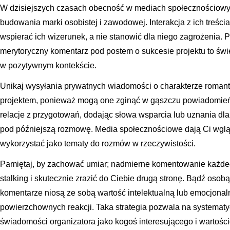
W dzisiejszych czasach obecność w mediach społecznościowyc
budowania marki osobistej i zawodowej. Interakcja z ich treśc
wspierać ich wizerunek, a nie stanowić dla niego zagrożenia. Po
merytoryczny komentarz pod postem o sukcesie projektu to św
w pozytywnym kontekście.
Unikaj wysyłania prywatnych wiadomości o charakterze roman
projektem, ponieważ mogą one zginąć w gąszczu powiadomień 
relacje z przygotowań, dodając słowa wsparcia lub uznania dla 
pod późniejszą rozmowę. Media społecznościowe dają Ci wgląd
wykorzystać jako tematy do rozmów w rzeczywistości.
Pamiętaj, by zachować umiar; nadmierne komentowanie każde
stalking i skutecznie zrazić do Ciebie drugą stronę. Bądź osobą, 
komentarze niosą ze sobą wartość intelektualną lub emocjonaln
powierzchownych reakcji. Taka strategia pozwala na systema
świadomości organizatora jako kogoś interesującego i wartośc