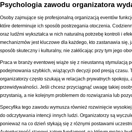
Psychologia zawodu organizatora wyd
Osoby zajmujące się profesjonalną organizacją eventów funkc
które determinuje ich sposób postrzegania otoczenia. Codzien
oraz ludźmi wykształca w nich naturalną potrzebę kontroli i ef
mechanizmów jest kluczowe dla każdego, kto zastanawia się, 
sposób skuteczny i kulturalny, nie zakłócając przy tym jego o
Praca w branży eventowej wiąże się z nieustanną stymulacją 
podejmowania szybkich, wiążących decyzji pod presją czasu. Ta
organizatorzy często szukają w relacjach prywatnych spokoju, 
przewidywalności. Jeśli chcesz przyciągnąć uwagę takiej osoby
przystanią, a nie kolejnym problemem do rozwiązania lub pozyc
Specyfika tego zawodu wymusza również rozwinięcie wysokiej i
do odczytywania intencji innych ludzi. Organizatorzy są wyczule
ponieważ na co dzień stykają się z różnymi postawami uczes
Autentyczność stanowi zatem fundament, na którym można bud