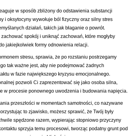
reaguje w sposób zbliżony do odstawienia substancji
i oksytocyny wywołuje ból fizyczny oraz silny stres
myślanych działań, takich jak błaganie o powrót.
zachować spokój i uniknąć zachowań, które mogłyby
o jakiejkolwiek formy odnowienia relacji.
rmonem stresu, sprawia, że po rozstaniu postrzegamy
ego tak ważne jest, aby nie podejmować żadnych
ntaktu w fazie największego kryzysu emocjonalnego.
nalnej pozwoli Ci zaprezentować się jako osoba silna,
dne w procesie ponownego uwodzenia i budowania napięcia.
wania przeszłości w momentach samotności, co nazywane
korzystując to zjawisko, możesz sprawić, że Twój były
 chwile spędzone razem, wypierając stopniowo przyczyny
kontaktu sprzyja temu procesowi, tworząc podatny grunt pod