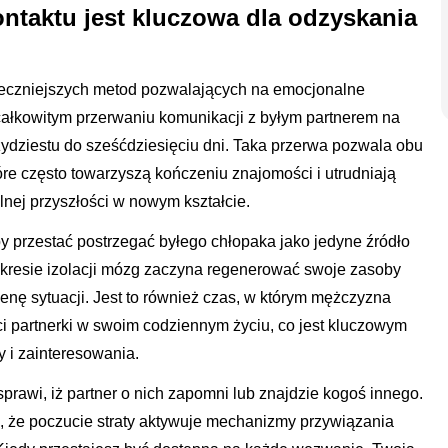
ntaktu jest kluczowa dla odzyskania
uteczniejszych metod pozwalających na emocjonalne
całkowitym przerwaniu komunikacji z byłym partnerem na
zydziestu do sześćdziesięciu dni. Taka przerwa pozwala obu
óre często towarzyszą kończeniu znajomości i utrudniają
lnej przyszłości w nowym kształcie.
y przestać postrzegać byłego chłopaka jako jedyne źródło
 okresie izolacji mózg zaczyna regenerować swoje zasoby
enę sytuacji. Jest to również czas, w którym mężczyzna
i partnerki w swoim codziennym życiu, co jest kluczowym
 i zainteresowania.
sprawi, iż partner o nich zapomni lub znajdzie kogoś innego.
, że poczucie straty aktywuje mechanizmy przywiązania