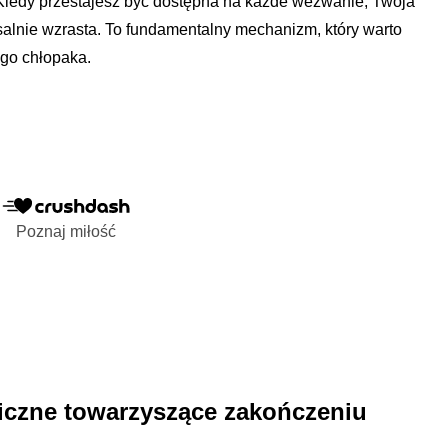
. Kiedy przestajesz być dostępna na każde wezwanie, Twoja
salnie wzrasta. To fundamentalny mechanizm, który warto
ego chłopaka.
Poznaj miłość
czne towarzyszące zakończeniu