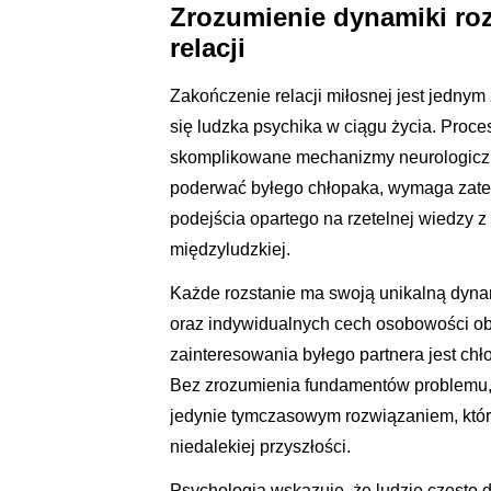
Zrozumienie dynamiki roz
relacji
Zakończenie relacji miłosnej jest jednym
się ludzka psychika w ciągu życia. Proce
skomplikowane mechanizmy neurologiczn
poderwać byłego chłopaka, wymaga zatem n
podejścia opartego na rzetelnej wiedzy z
międzyludzkiej.
Każde rozstanie ma swoją unikalną dynami
oraz indywidualnych cech osobowości ob
zainteresowania byłego partnera jest chł
Bez zrozumienia fundamentów problemu,
jedynie tymczasowym rozwiązaniem, któ
niedalekiej przyszłości.
Psychologia wskazuje, że ludzie często 