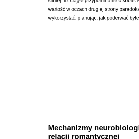
silniej niż ciągłe przypominanie o sobie
wartość w oczach drugiej strony paradok
wykorzystać, planując, jak poderwać był
Mechanizmy neurobiologi
relacji romantycznej