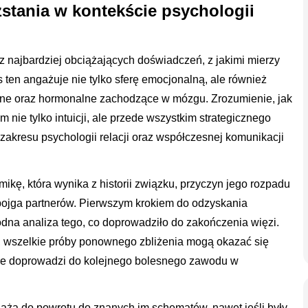
stania w kontekście psychologii
 z najbardziej obciążających doświadczeń, z jakimi mierzy
s ten angażuje nie tylko sferę emocjonalną, ale również
e oraz hormonalne zachodzące w mózgu. Zrozumienie, jak
ie tylko intuicji, ale przede wszystkim strategicznego
 zakresu psychologii relacji oraz współczesnej komunikacji
kę, która wynika z historii związku, przyczyn jego rozpadu
ojga partnerów. Pierwszym krokiem do odzyskania
odna analiza tego, co doprowadziło do zakończenia więzi.
 wszelkie próby ponownego zbliżenia mogą okazać się
re doprowadzi do kolejnego bolesnego zawodu w
dążą do powrotu do znanych im schematów, nawet jeśli były