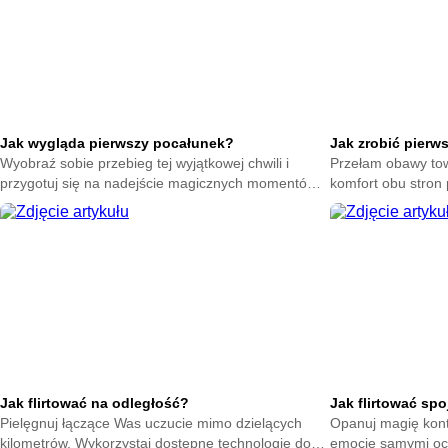
Jak wygląda pierwszy pocałunek?
Jak zrobić pierw
Wyobraź sobie przebieg tej wyjątkowej chwili i
Przełam obawy tow
przygotuj się na nadejście magicznych momentów.
komfort obu stron 
Zrozum naturę intymnych gestów bez zbędnego
Poczuj spokój dzi
stresu.
Jak flirtować na odległość?
Jak flirtować sp
Pielęgnuj łączące Was uczucie mimo dzielących
Opanuj magię kont
kilometrów. Wykorzystaj dostępne technologie do
emocje samymi oc