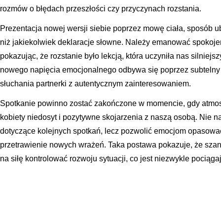
rozmów o błędach przeszłości czy przyczynach rozstania.
Prezentacja nowej wersji siebie poprzez mowę ciała, sposób ubie
niż jakiekolwiek deklaracje słowne. Należy emanować spokoje
pokazując, że rozstanie było lekcją, która uczyniła nas silniej
nowego napięcia emocjonalnego odbywa się poprzez subtelny fl
słuchania partnerki z autentycznym zainteresowaniem.
Spotkanie powinno zostać zakończone w momencie, gdy atmosfe
kobiety niedosyt i pozytywne skojarzenia z naszą osobą. Nie n
dotyczące kolejnych spotkań, lecz pozwolić emocjom opasować
przetrawienie nowych wrażeń. Taka postawa pokazuje, że szanuj
na siłę kontrolować rozwoju sytuacji, co jest niezwykle pociąga