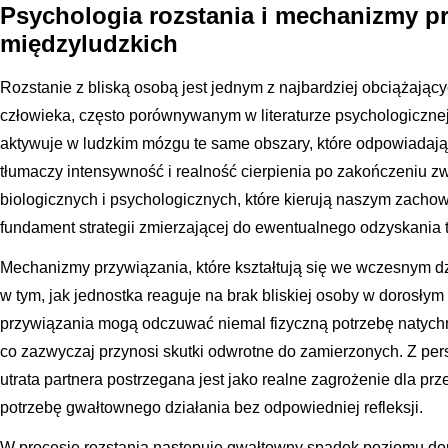
Psychologia rozstania i mechanizmy pr
międzyludzkich
Rozstanie z bliską osobą jest jednym z najbardziej obciążają
człowieka, często porównywanym w literaturze psychologicznej
aktywuje w ludzkim mózgu te same obszary, które odpowiadają
tłumaczy intensywność i realność cierpienia po zakończeniu
biologicznych i psychologicznych, które kierują naszym zachow
fundament strategii zmierzającej do ewentualnego odzyskania te
Mechanizmy przywiązania, które kształtują się we wczesnym dz
w tym, jak jednostka reaguje na brak bliskiej osoby w dorosłym
przywiązania mogą odczuwać niemal fizyczną potrzebę natychm
co zazwyczaj przynosi skutki odwrotne do zamierzonych. Z per
utrata partnera postrzegana jest jako realne zagrożenie dla prze
potrzebę gwałtownego działania bez odpowiedniej refleksji.
W procesie rozstania następuje gwałtowny spadek poziomu dop