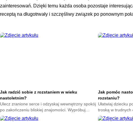
zainteresowań. Dzięki temu każda osoba pozostaje interesująca 
receptą na długotrwały i szczęśliwy związek po ponownym połą
Jak radzić sobie z rozstaniem w wieku
Jak pomóc nasto
nastoletnim?
rozstaniu?
Ulecz zranione serce i odzyskaj wewnętrzny spokój
Ułatwiaj dziecku p
po zakończeniu bliskiej znajomości. Wypróbuj
troską w trudnych
skuteczne techniki na poprawę nastroju każdego
sposoby na złagod
dnia.