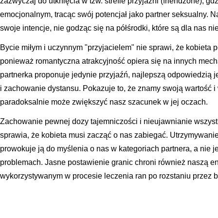
zazwyczaj do utknięcia w tzw. strefie przyjaźni (friendzone), g
emocjonalnym, tracąc swój potencjał jako partner seksualny. N
swoje intencje, nie godząc się na półśrodki, które są dla nas ni
Bycie miłym i uczynnym "przyjacielem" nie sprawi, że kobieta
ponieważ romantyczna atrakcyjność opiera się na innych mech
partnerka proponuje jedynie przyjaźń, najlepszą odpowiedzią je
i zachowanie dystansu. Pokazuje to, że znamy swoją wartość i
paradoksalnie może zwiększyć nasz szacunek w jej oczach.
Zachowanie pewnej dozy tajemniczości i nieujawnianie wszys
sprawia, że kobieta musi zacząć o nas zabiegać. Utrzymywani
prowokuje ją do myślenia o nas w kategoriach partnera, a nie 
problemach. Jasne postawienie granic chroni również naszą e
wykorzystywanym w procesie leczenia ran po rozstaniu przez b