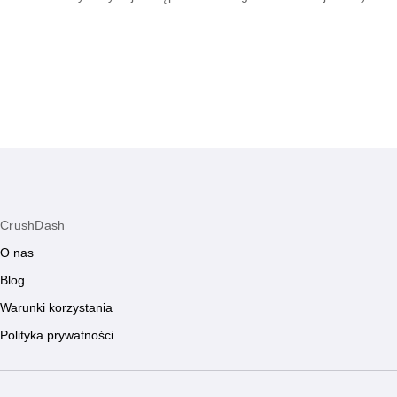
podtrzymywania żaru i dbania o wspólną
tłumie dzięki umi
przyszłość.
CrushDash
O nas
Blog
Warunki korzystania
Polityka prywatności