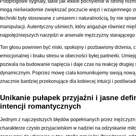
Podprogowe sygnały, takie jak lekkie pochylenie w stronę roz
mogą nieświadomie zwiększać poczucie więzi i wzajemnego zro
techniki były stosowane z umiarem i naturalnością, by nie sp
manipulacji. Autentyczny uśmiech, który angażuje również mięś
najpotężniejszych narzędzi w arsenale mężczyzny starającego 
Ton głosu powinien być niski, spokojny i pozbawiony drżenia, c
emocjonalnej i braku stresu w obecności byłej partnerki. Umi
pozwala na budowanie napięcia i daje czas na reakcję drugiej s
dynamicznym. Poprzez mowę ciała komunikujemy swoją nową wa
znacznie bardziej przekonujące dla kobiecej intuicji i podświa
Unikanie pułapek przyjaźni i jasne def
intencji romantycznych
Jednym z najczęstszych błędów popełnianych przez mężczyzn po
charakterze czysto przyjacielskim w nadziei na odzyskanie mił