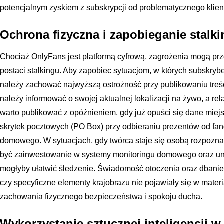
potencjalnym zyskiem z subskrypcji od problematycznego klien
Ochrona fizyczna i zapobieganie stalk
Chociaż OnlyFans jest platformą cyfrową, zagrożenia mogą prz
postaci stalkingu. Aby zapobiec sytuacjom, w których subskryb
należy zachować najwyższą ostrożność przy publikowaniu treśc
należy informować o swojej aktualnej lokalizacji na żywo, a rel
warto publikować z opóźnieniem, gdy już opuści się dane miejs
skrytek pocztowych (PO Box) przy odbieraniu prezentów od fan
domowego. W sytuacjach, gdy twórca staje się osobą rozpoz
być zainwestowanie w systemy monitoringu domowego oraz unik
mogłyby ułatwić śledzenie. Świadomość otoczenia oraz dbanie
czy specyficzne elementy krajobrazu nie pojawiały się w materi
zachowania fizycznego bezpieczeństwa i spokoju ducha.
Wykorzystanie sztucznej inteligencji w