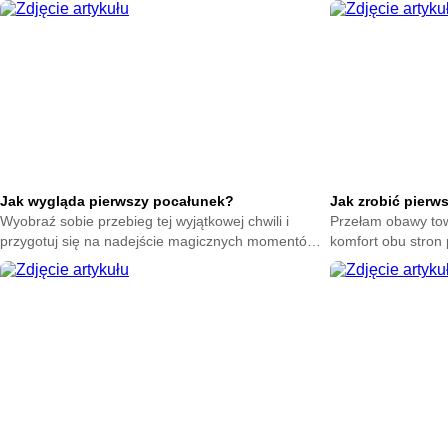
skuteczne techniki na poprawę nastroju każdego
sposoby na złagod
dnia.
Jak wygląda pierwszy pocałunek?
Jak zrobić pierw
Wyobraź sobie przebieg tej wyjątkowej chwili i
Przełam obawy tow
przygotuj się na nadejście magicznych momentów.
komfort obu stron 
Zrozum naturę intymnych gestów bez zbędnego
Poczuj spokój dzi
stresu.