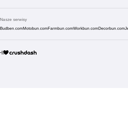
Nasze serwisy
Budben.com
Motobun.com
Farmbun.com
Workbun.com
Decorbun.com
J