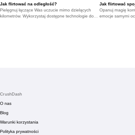
Jak flirtować na odległość?
Jak flirtować sp
Pielęgnuj łączące Was uczucie mimo dzielących
Opanuj magię kont
kilometrów. Wykorzystaj dostępne technologie do
emocje samymi oc
podtrzymywania żaru i dbania o wspólną
tłumie dzięki umi
przyszłość.
CrushDash
O nas
Blog
Warunki korzystania
Polityka prywatności