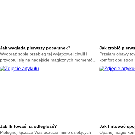
Jak wygląda pierwszy pocałunek?
Jak zrobić pierw
Wyobraź sobie przebieg tej wyjątkowej chwili i
Przełam obawy tow
przygotuj się na nadejście magicznych momentów.
komfort obu stron 
Zrozum naturę intymnych gestów bez zbędnego
Poczuj spokój dzi
stresu.
Jak flirtować na odległość?
Jak flirtować sp
Pielęgnuj łączące Was uczucie mimo dzielących
Opanuj magię kont