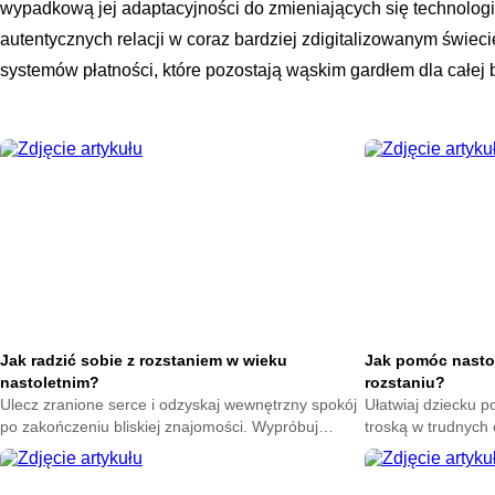
wypadkową jej adaptacyjności do zmieniających się technologi
autentycznych relacji w coraz bardziej zdigitalizowanym świeci
systemów płatności, które pozostają wąskim gardłem dla całej 
Jak radzić sobie z rozstaniem w wieku
Jak pomóc nasto
nastoletnim?
rozstaniu?
Ulecz zranione serce i odzyskaj wewnętrzny spokój
Ułatwiaj dziecku p
po zakończeniu bliskiej znajomości. Wypróbuj
troską w trudnych
skuteczne techniki na poprawę nastroju każdego
sposoby na złagod
dnia.