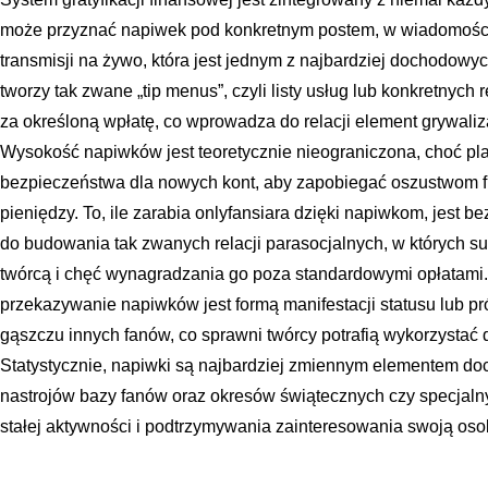
może przyznać napiwek pod konkretnym postem, w wiadomości
transmisji na żywo, która jest jednym z najbardziej dochodowyc
tworzy tak zwane „tip menus”, czyli listy usług lub konkretnych
za określoną wpłatę, co wprowadza do relacji element grywaliza
Wysokość napiwków jest teoretycznie nieograniczona, choć pla
bezpieczeństwa dla nowych kont, aby zapobiegać oszustwom f
pieniędzy. To, ile zarabia onlyfansiara dzięki napiwkom, jest b
do budowania tak zwanych relacji parasocjalnych, w których su
twórcą i chęć wynagradzania go poza standardowymi opłatami.
przekazywanie napiwków jest formą manifestacji statusu lub p
gąszczu innych fanów, co sprawni twórcy potrafią wykorzystać 
Statystycznie, napiwki są najbardziej zmiennym elementem do
nastrojów bazy fanów oraz okresów świątecznych czy specjaln
stałej aktywności i podtrzymywania zainteresowania swoją oso