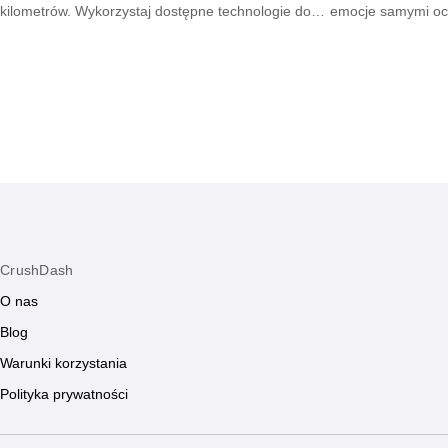
kilometrów. Wykorzystaj dostępne technologie do
emocje samymi oc
podtrzymywania żaru i dbania o wspólną
tłumie dzięki umi
przyszłość.
CrushDash
O nas
Blog
Warunki korzystania
Polityka prywatności