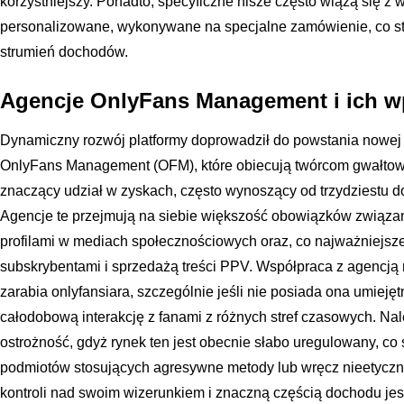
korzystniejszy. Ponadto, specyficzne nisze często wiążą się z 
personalizowane, wykonywane na specjalne zamówienie, co st
strumień dochodów.
Agencje OnlyFans Management i ich 
Dynamiczny rozwój platformy doprowadził do powstania nowej g
OnlyFans Management (OFM), które obiecują twórcom gwałto
znaczący udział w zyskach, często wynoszący od trzydziestu do
Agencje te przejmują na siebie większość obowiązków związa
profilami w mediach społecznościowych oraz, co najważniejs
subskrybentami i sprzedażą treści PPV. Współpraca z agencją m
zarabia onlyfansiara, szczególnie jeśli nie posiada ona umiej
całodobową interakcję z fanami z różnych stref czasowych. N
ostrożność, gdyż rynek ten jest obecnie słabo uregulowany, co
podmiotów stosujących agresywne metody lub wręcz nieetyczne
kontroli nad swoim wizerunkiem i znaczną częścią dochodu jes