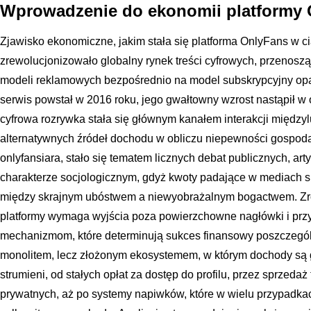
Wprowadzenie do ekonomii platformy
Zjawisko ekonomiczne, jakim stała się platforma OnlyFans w ciąg
zrewolucjonizowało globalny rynek treści cyfrowych, przenoszą
modeli reklamowych bezpośrednio na model subskrypcyjny opar
serwis powstał w 2016 roku, jego gwałtowny wzrost nastąpił w o
cyfrowa rozrywka stała się głównym kanałem interakcji międzyl
alternatywnych źródeł dochodu w obliczu niepewności gospodarc
onlyfansiara, stało się tematem licznych debat publicznych, ar
charakterze socjologicznym, gdyż kwoty padające w mediach 
między skrajnym ubóstwem a niewyobrażalnym bogactwem. Zro
platformy wymaga wyjścia poza powierzchowne nagłówki i przyj
mechanizmom, które determinują sukces finansowy poszczegól
monolitem, lecz złożonym ekosystemem, w którym dochody są
strumieni, od stałych opłat za dostęp do profilu, przez sprzed
prywatnych, aż po systemy napiwków, które w wielu przypadka