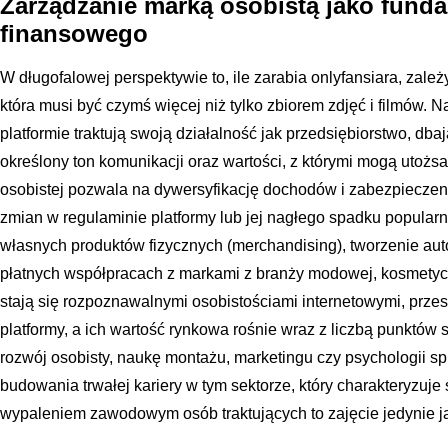
Zarządzanie marką osobistą jako fund
finansowego
W długofalowej perspektywie to, ile zarabia onlyfansiara, zależy 
która musi być czymś więcej niż tylko zbiorem zdjęć i filmów. N
platformie traktują swoją działalność jak przedsiębiorstwo, dbaj
określony ton komunikacji oraz wartości, z którymi mogą utożs
osobistej pozwala na dywersyfikację dochodów i zabezpiecze
zmian w regulaminie platformy lub jej nagłego spadku popular
własnych produktów fizycznych (merchandising), tworzenie auto
płatnych współpracach z markami z branży modowej, kosmetycz
stają się rozpoznawalnymi osobistościami internetowymi, przes
platformy, a ich wartość rynkowa rośnie wraz z liczbą punktów 
rozwój osobisty, naukę montażu, marketingu czy psychologii 
budowania trwałej kariery w tym sektorze, który charakteryzuje 
wypaleniem zawodowym osób traktujących to zajęcie jedynie j