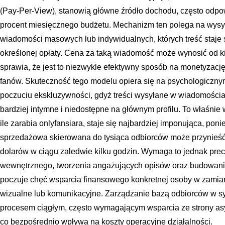
(Pay-Per-View), stanowią główne źródło dochodu, często odpo
procent miesięcznego budżetu. Mechanizm ten polega na wys
wiadomości masowych lub indywidualnych, których treść staje 
określonej opłaty. Cena za taką wiadomość może wynosić od kil
sprawia, że jest to niezwykle efektywny sposób na monetyzację 
fanów. Skuteczność tego modelu opiera się na psychologiczn
poczuciu ekskluzywności, gdyż treści wysyłane w wiadomościa
bardziej intymne i niedostępne na głównym profilu. To właśnie
ile zarabia onlyfansiara, staje się najbardziej imponująca, p
sprzedażowa skierowana do tysiąca odbiorców może przynieść 
dolarów w ciągu zaledwie kilku godzin. Wymaga to jednak pre
wewnętrznego, tworzenia angażujących opisów oraz budowania r
poczuje chęć wsparcia finansowego konkretnej osoby w zamia
wizualne lub komunikacyjne. Zarządzanie bazą odbiorców w sy
procesem ciągłym, często wymagającym wsparcia ze strony asy
co bezpośrednio wpływa na koszty operacyjne działalności.