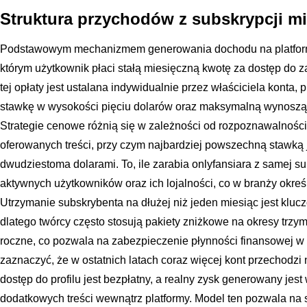
Struktura przychodów z subskrypcji m
Podstawowym mechanizmem generowania dochodu na platformi
którym użytkownik płaci stałą miesięczną kwotę za dostęp do z
tej opłaty jest ustalana indywidualnie przez właściciela konta,
stawkę w wysokości pięciu dolarów oraz maksymalną wynosząc
Strategie cenowe różnią się w zależności od rozpoznawalności 
oferowanych treści, przy czym najbardziej powszechną stawką 
dwudziestoma dolarami. To, ile zarabia onlyfansiara z samej subs
aktywnych użytkowników oraz ich lojalności, co w branży okreś
Utrzymanie subskrybenta na dłużej niż jeden miesiąc jest k
dlatego twórcy często stosują pakiety zniżkowe na okresy trzy
roczne, co pozwala na zabezpieczenie płynności finansowej w 
zaznaczyć, że w ostatnich latach coraz więcej kont przechodzi n
dostęp do profilu jest bezpłatny, a realny zysk generowany jes
dodatkowych treści wewnątrz platformy. Model ten pozwala na