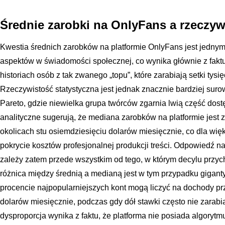
Średnie zarobki na OnlyFans a rzeczy
Kwestia średnich zarobków na platformie OnlyFans jest jednym
aspektów w świadomości społecznej, co wynika głównie z faktu
historiach osób z tak zwanego „topu”, które zarabiają setki tysi
Rzeczywistość statystyczna jest jednak znacznie bardziej suro
Pareto, gdzie niewielka grupa twórców zgarnia lwią część dos
analityczne sugerują, że mediana zarobków na platformie jest z
okolicach stu osiemdziesięciu dolarów miesięcznie, co dla wi
pokrycie kosztów profesjonalnej produkcji treści. Odpowiedź na 
zależy zatem przede wszystkim od tego, w którym decylu przy
różnica między średnią a medianą jest w tym przypadku gigan
procencie najpopularniejszych kont mogą liczyć na dochody prz
dolarów miesięcznie, podczas gdy dół stawki często nie zarabi
dysproporcja wynika z faktu, że platforma nie posiada algory