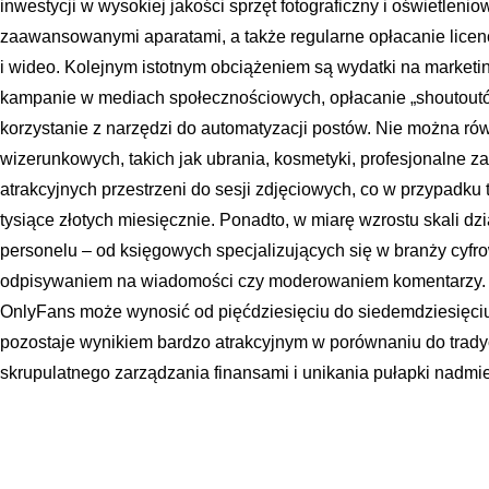
inwestycji w wysokiej jakości sprzęt fotograficzny i oświetlen
zaawansowanymi aparatami, a także regularne opłacanie licen
i wideo. Kolejnym istotnym obciążeniem są wydatki na market
kampanie w mediach społecznościowych, opłacanie „shoutoutó
korzystanie z narzędzi do automatyzacji postów. Nie można r
wizerunkowych, takich jak ubrania, kosmetyki, profesjonalne z
atrakcyjnych przestrzeni do sesji zdjęciowych, co w przypad
tysiące złotych miesięcznie. Ponadto, w miarę wzrostu skali dzi
personelu – od księgowych specjalizujących się w branży cyfr
odpisywaniem na wiadomości czy moderowaniem komentarzy. W
OnlyFans może wynosić od pięćdziesięciu do siedemdziesięciu p
pozostaje wynikiem bardzo atrakcyjnym w porównaniu do trad
skrupulatnego zarządzania finansami i unikania pułapki nadmi