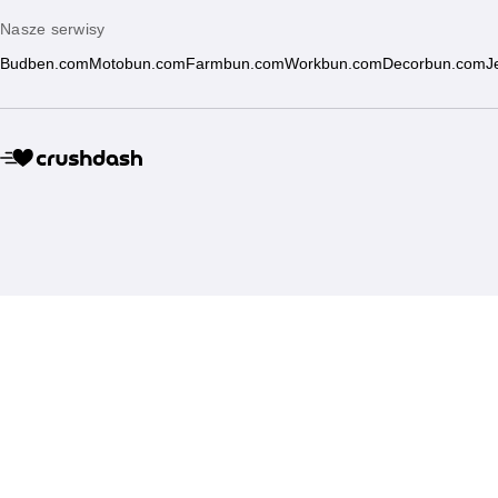
Nasze serwisy
Budben.com
Motobun.com
Farmbun.com
Workbun.com
Decorbun.com
J