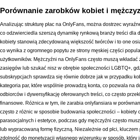
Porównanie zarobków kobiet i mężczyz
Analizując strukturę płac na OnlyFans, można dostrzec wyraźne
co odzwierciedla szerszą dynamikę rynkową branży treści dla d
kobiety stanowią zdecydowaną większość twórców i to one os
co wynika z ogromnego popytu ze strony męskiej części popula
użytkowników. Mężczyźni na OnlyFans często muszą wkładać 
zasięgów lub szukać nisz w obrębie społeczności LGBTQ+, gd
subskrypcjach sprawdza się równie dobrze jak w przypadku kobi
kategoria par, które wspólnie prowadzą konta, co pozwala na d
odbiorców i dywersyfikację oferowanych treści, co często przek
finansowe. Różnica w tym, ile zarabia onlyfansiara w porównan
często z różnic w sposobie budowania społeczności – kobiety c
parasocjalnych i estetyce, podczas gdy mężczyźni często mus
lub wypracowaną formę fizyczną. Niezależnie od płci, kluczem 
zdolność do monetyzacji własnego wizerunku w sposób, który j