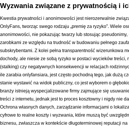
Wyzwania związane z prywatnością i i
Kwestia prywatności i anonimowości jest nierozerwalnie zwią
OnlyFans, tworząc swego rodzaju „premię za ryzyko”. Wiele o
anonimowości, nie pokazując twarzy lub stosując pseudonimy, 
zarobkami ze względu na trudność w budowaniu pełnego zaufan
subskrybentami. Z kolei pełna transparentność wizerunkowa m
dochody, ale niesie ze sobą ryzyko w postaci wycieków treści,
(stalking) czy negatywnych konsekwencji w relacjach rodzinny
ile zarabia onlyfansiara, jest często pochodną tego, jak dużą c
stanie wystawić na widok publiczny, co jest wyborem o głębok
branży istnieją wyspecjalizowane firmy zajmujące się usuwan
treści z internetu, jednak jest to proces kosztowny i nigdy nie 
Ochrona własnych danych, zarządzanie informacjami o lokaliza
cyfrowe to realne koszty i wyzwania, które muszą być uwzględn
biznesu, zwłaszcza w kontekście długoterminowej reputacji na 