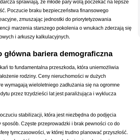
odarcza sprawiają, że młode pary wolą poczekać na lepsze
ejść. Poczucie braku bezpieczeństwa finansowego
reacyjne, zmuszając jednostki do priorytetyzowania
encji marzenia starszego pokolenia o wnukach zderzają się
owych i arkuszy kalkulacyjnych.
o główna bariera demograficzna
zkań to fundamentalna przeszkoda, która uniemożliwia
założenie rodziny. Ceny nieruchomości w dużych
re wymagają wieloletniego zadłużania się na ogromne
ytu przez trzydzieści lat jest paraliżująca i wyklucza
zuciu stabilizacji, która jest niezbędna do podjęcia
ny sposób. Częste przeprowadzki i brak pewności co do
erę tymczasowości, w której trudno planować przyszłość.