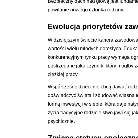
Bezpieczny dach nad głową jest fundame
powitanie nowego członka rodziny.
Ewolucja priorytetów za
W dzisiejszym świecie kariera zawodowa 
wartości wielu młodych dorosłych. Edukac
konkurencyjnym rynku pracy wymaga ogro
postrzegane jako czynnik, który mógłby 
ciężkiej pracy.
Współczesne dzieci nie chcą dawać rodz
doświadczyć świata i zbudować własną to
formą inwestycji w siebie, która daje na
życia tradycyjne rodzicielstwo jawi się j
psychicznie.
Zmiana statusu społeczne