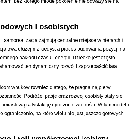
ntem, bez którego młode pokolenie nie odważy się na
wodowych i osobistych
i samorealizacja zajmują centralne miejsce w hierarchii
ja trwa dłużej niż kiedyś, a proces budowania pozycji na
mnego nakładu czasu i energii. Dziecko jest często
zahamować ten dynamiczny rozwój i zaprzepaścić lata
icom wnuków również dlatego, że pragną najpierw
żsamość. Podróże, pasje oraz rozwój osobisty stały się
tychmiastową satysfakcję i poczucie wolności. W tym modelu
ako ograniczenie, na które wielu nie jest jeszcze gotowych
go i roli współczesnej kobiety