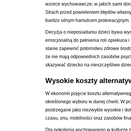
wzorce wychowawcze, w jakich sami dorast
Strach przed powieleniem błędów własny
bardzo silnym hamulcem prokreacyjnym.
Decyzja o nieposiadaniu dzieci bywa wyn
emocjonalną do pełnienia roli opiekuna 
stanie zapewnić potomstwu zdrowe środow
że nie mają odpowiednich zasobów psych
skazywać dziecko na nieszczęśliwe dzie
Wysokie koszty alternaty
W ekonomii pojęcie kosztu alternatywne
określonego wyboru w danej chwili. W pr
postrzegane jako niezwykle wysokie i do
czasu, snu, mobilności oraz zasobów finan
Dla pokolenia wychowanego w kulturze na