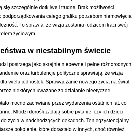
ię szczególnie dotkliwe i trudne. Brak możliwości
ć podporządkowania całego grafiku potrzebom niemowlęcia
eżność. To sprawia, że wizja zostania rodzicem traci swój
 celem życiowym.
eństwa w niestabilnym świecie
udzi postrzega jako skrajnie niepewne i pełne różnorodnych
andemie oraz turbulencje polityczne sprawiają, że wizja
 dla wielu jednostek. Sprowadzanie nowego życia na świat,
 przez niektórych uważane za działanie nieetyczne.
tało mocno zachwiane przez wydarzenia ostatnich lat, co
nne. Młodzi dorośli zadają sobie pytanie, czy ich dzieci
i do życia w nadchodzących dekadach. Ten egzystencjalny
tarsze pokolenie, które dorastało w innych, choć również