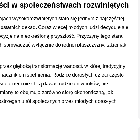
ci w społeczeństwach rozwiniętych
ajach wysokorozwiniętych stało się jednym z najczęściej
statnich dekad. Coraz więcej młodych ludzi decyduje się
ecyzję na nieokreśloną przyszłość. Przyczyny tego stanu
h sprowadzać wyłącznie do jednej płaszczyzny, takiej jak
zez głęboką transformację wartości, w której tradycyjny
nacznikiem spełnienia. Rodzice dorosłych dzieci często
esne dzieci nie chcą dawać rodzicom wnuków, nie
miany te obejmują zarówno sferę ekonomiczną, jak i
ostrzeganiu ról społecznych przez młodych dorosłych.