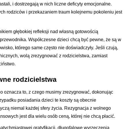
ali, i dostrzegają w nich liczne deficyty emocjonalne.
ch rodziców i przekazaniem traum kolejnemu pokoleniu jest
ikiem głębokiej refleksji nad własną gotowością
i przewodnika. Współczesne dzieci chcą być pewne, że są w
isko, którego same często nie doświadczyły. Jeśli czują,
icznych, wolą zrezygnować z rodzicielstwa, zamiast
ciństwo.
wne rodzicielstwa
go oznacza to, z czego musimy zrezygnować, dokonując
zypadku posiadania dzieci te koszty są obecnie
tyczą niemal każdej sfery życia. Rezygnacja z wolnego
sowych jest dla wielu osób ceną, której nie chcą płacić.
tychmiastowej gratyfikacji, długofalowe wyrzeczenia