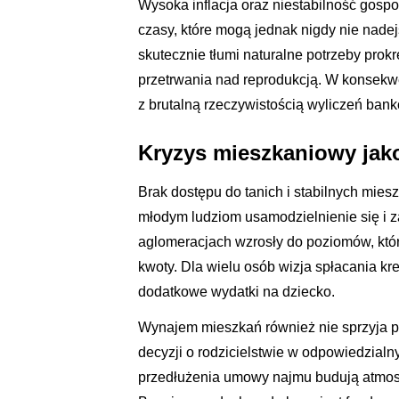
Wysoka inflacja oraz niestabilność gosp
czasy, które mogą jednak nigdy nie nad
skutecznie tłumi naturalne potrzeby prok
przetrwania nad reprodukcją. W konsekw
z brutalną rzeczywistością wyliczeń bank
Kryzys mieszkaniowy jak
Brak dostępu do tanich i stabilnych mies
młodym ludziom usamodzielnienie się i 
aglomeracjach wzrosły do poziomów, któ
kwoty. Dla wielu osób wizja spłacania kred
dodatkowe wydatki na dziecko.
Wynajem mieszkań również nie sprzyja poc
decyzji o rodzicielstwie w odpowiedzial
przedłużenia umowy najmu budują atmosf