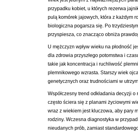
przypadku kobiet, u których rezerwa jajni
pulą komórek jajowych, która z każdym r
biologiczna pogarsza się. Po trzydziesty
przyspiesza, co znacząco obniża prawdo
U mężczyzn wpływ wieku na płodność jes
dla zdrowia przyszłego potomstwa i czas
takie jak koncentracja i ruchliwość ple
plemnikowego wzrasta. Starszy wiek oj
genetycznych oraz trudnościami w utrzym
Współczesny trend odkładania decyzji o r
często ściera się z planami życiowymi w
wraz z wiekiem jest kluczowa, aby pary
rodziny. Wczesna diagnostyka w przypadk
nieudanych prób, zamiast standardowego