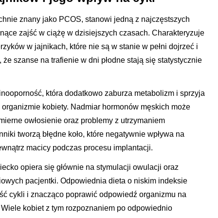
chnie znany jako PCOS, stanowi jedną z najczęstszych
gnące zajść w ciążę w dzisiejszych czasach. Charakteryzuje
yków w jajnikach, które nie są w stanie w pełni dojrzeć i
 że szanse na trafienie w dni płodne stają się statystycznie
inooporność, która dodatkowo zaburza metabolizm i sprzyja
organizmie kobiety. Nadmiar hormonów męskich może
dmierne owłosienie oraz problemy z utrzymaniem
nniki tworzą błędne koło, które negatywnie wpływa na
wnątrz macicy podczas procesu implantacji.
ecko opiera się głównie na stymulacji owulacji oraz
iowych pacjentki. Odpowiednia dieta o niskim indeksie
ść cykli i znacząco poprawić odpowiedź organizmu na
Wiele kobiet z tym rozpoznaniem po odpowiednio