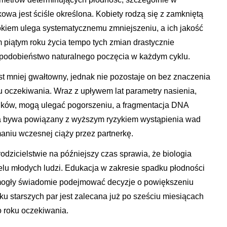
kowa jest ściśle określona. Kobiety rodzą się z zamkniętą
okiem ulega systematycznemu zmniejszeniu, a ich jakość
m piątym roku życia tempo tych zmian drastycznie
podobieństwo naturalnego poczęcia w każdym cyklu.
t mniej gwałtowny, jednak nie pozostaje on bez znaczenia
u oczekiwania. Wraz z upływem lat parametry nasienia,
mników, mogą ulegać pogorszeniu, a fragmentacja DNA
ca bywa powiązany z wyższym ryzykiem wystąpienia wad
aniu wczesnej ciąży przez partnerkę.
odzicielstwie na późniejszy czas sprawia, że biologia
ielu młodych ludzi. Edukacja w zakresie spadku płodności
 mogły świadomie podejmować decyzje o powiększeniu
u starszych par jest zalecana już po sześciu miesiącach
 roku oczekiwania.