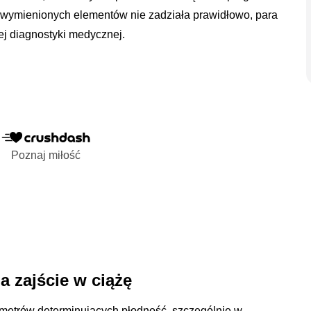
k z wymienionych elementów nie zadziała prawidłowo, para
j diagnostyki medycznej.
Poznaj miłość
 zajście w ciążę
ametrów determinujących płodność, szczególnie w