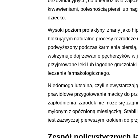
bezowulacyjnych, co uniemożliwia zajści
krwawieniami, bolesnością piersi lub nag
dziecko.
Wysoki poziom prolaktyny, znany jako hi
blokującym naturalne procesy rozrodcze 
podwyższony podczas karmienia piersią,
wstrzymuje dojrzewanie pęcherzyków w ja
przyjmowane leki lub łagodne gruczolaki
leczenia farmakologicznego.
Niedomoga lutealna, czyli niewystarczają
prawidłowe przygotowanie macicy do przyj
zapłodnienia, zarodek nie może się zagn
mylonym z opóźnioną miesiączką. Stabil
jest zazwyczaj pierwszym krokiem do przy
Zespół policystycznych j