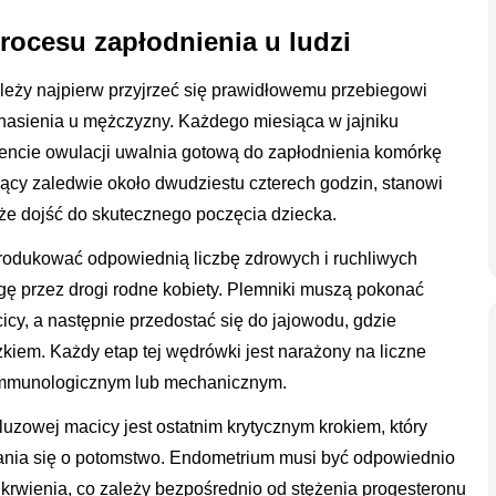
rocesu zapłodnienia u ludzi
leży najpierw przyjrzeć się prawidłowemu przebiegowi
i nasienia u mężczyzny. Każdego miesiąca w jajniku
encie owulacji uwalnia gotową do zapłodnienia komórkę
ający zaledwie około dwudziestu czterech godzin, stanowi
że dojść do skutecznego poczęcia dziecka.
odukować odpowiednią liczbę zdrowych i ruchliwych
ogę przez drogi rodne kobiety. Plemniki muszą pokonać
icy, a następnie przedostać się do jajowodu, gdzie
kiem. Każdy etap tej wędrówki jest narażony na liczne
immunologicznym lub mechanicznym.
uzowej macicy jest ostatnim krytycznym krokiem, który
rania się o potomstwo. Endometrium musi być odpowiednio
krwienia, co zależy bezpośrednio od stężenia progesteronu