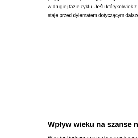
w drugiej fazie cyklu. Jeśli którykolwie
staje przed dylematem dotyczącym dalsze
Wpływ wieku na szanse na
Wiek jest jednym z najważniejszych par