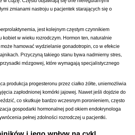
e w ciążę. Często objawiają się one nieregularnymi
łymi zmianami nastroju u pacjentek starających się o
perprolaktynemia, jest kolejnym częstym czynnikiem
u kobiet w wieku rozrodczym. Hormon ten, naturalnie
 może hamować wydzielanie gonadotropin, co w efekcie
jnikach. Przyczyną takiego stanu bywa nadmierny stres,
 przysadki mózgowej, które wymagają specjalistycznego
ca produkcja progesteronu przez ciałko żółte, uniemożliwia
ęcia zapłodnionej komórki jajowej. Nawet jeśli dojdzie do
ieździć, co skutkuje bardzo wczesnym poronieniem, często
izacja gospodarki hormonalnej pod okiem endokrynologa
wrócenia pełnej zdolności rozrodczej u pacjentki.
ajników i jego wpływ na cykl