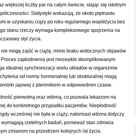
 większej liczby par na całym świecie, stając się istotnym
czesności. Statystyki wskazują, że około piętnastu
iami w uzyskaniu ciąży po roku regularnego współżycia bez
tego stanu rzeczy wymaga kompleksowego spojrzenia na
czasowy styl życia.
go nie mogę zajść w ciążę, mimo braku widocznych objawów
 Proces zapłodnienia jest niezwykle skomplikowanym
 idealnej synchronizacji wielu układów w organizmie
dchylenia od normy hormonalnej lub strukturalnej mogą
komórki jajowej z plemnikiem w odpowiednim czasie.
ność pierwotną oraz wtórną, co pozwala lekarzom na
nej do konkretnego przypadku pacjentów. Niepłodność
igdy wcześniej nie była w ciąży, natomiast wtórna dotyczy
cje wymagają rzetelnych badań, ponieważ stan zdrowia
m zmianom na przestrzeni kolejnych lat życia.