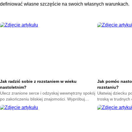
definiować własne szczęście na swoich własnych warunkach.
Jak radzić sobie z rozstaniem w wieku
Jak pomóc nasto
nastoletnim?
rozstaniu?
Ulecz zranione serce i odzyskaj wewnętrzny spokój
Ułatwiaj dziecku p
po zakończeniu bliskiej znajomości. Wypróbuj
troską w trudnych
skuteczne techniki na poprawę nastroju każdego
sposoby na złagod
dnia.