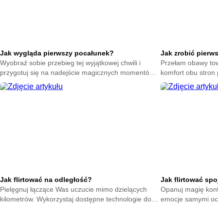
Jak wygląda pierwszy pocałunek?
Jak zrobić pierw
Wyobraź sobie przebieg tej wyjątkowej chwili i
Przełam obawy tow
przygotuj się na nadejście magicznych momentów.
komfort obu stron 
Zrozum naturę intymnych gestów bez zbędnego
Poczuj spokój dzi
stresu.
Jak flirtować na odległość?
Jak flirtować sp
Pielęgnuj łączące Was uczucie mimo dzielących
Opanuj magię kont
kilometrów. Wykorzystaj dostępne technologie do
emocje samymi oc
podtrzymywania żaru i dbania o wspólną
tłumie dzięki umi