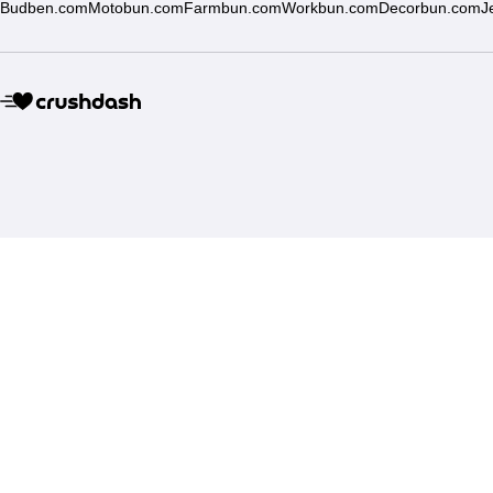
Budben.com
Motobun.com
Farmbun.com
Workbun.com
Decorbun.com
J