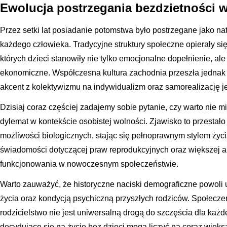
Ewolucja postrzegania bezdzietności 
Przez setki lat posiadanie potomstwa było postrzegane jako na
każdego człowieka. Tradycyjne struktury społeczne opierały s
których dzieci stanowiły nie tylko emocjonalne dopełnienie, al
ekonomiczne. Współczesna kultura zachodnia przeszła jednak
akcent z kolektywizmu na indywidualizm oraz samorealizację je
Dzisiaj coraz częściej zadajemy sobie pytanie, czy warto nie mi
dylemat w kontekście osobistej wolności. Zjawisko to przestał
możliwości biologicznych, stając się pełnoprawnym stylem życi
świadomości dotyczącej praw reprodukcyjnych oraz większej a
funkcjonowania w nowoczesnym społeczeństwie.
Warto zauważyć, że historyczne naciski demograficzne powoli u
życia oraz kondycją psychiczną przyszłych rodziców. Społecz
rodzicielstwo nie jest uniwersalną drogą do szczęścia dla każ
decydujące się na życie bez dzieci mogą liczyć na coraz więks