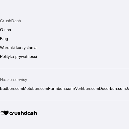
CrushDash
O nas
Blog
Warunki korzystania
Polityka prywatności
Nasze serwisy
Budben.com
Motobun.com
Farmbun.com
Workbun.com
Decorbun.com
J