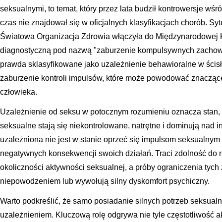
seksualnymi, to temat, który przez lata budził kontrowersje wśró
czas nie znajdował się w oficjalnych klasyfikacjach chorób. Syt
Światowa Organizacja Zdrowia włączyła do Międzynarodowej K
diagnostyczną pod nazwą "zaburzenie kompulsywnych zachowa
prawda sklasyfikowane jako uzależnienie behawioralne w ścisł
zaburzenie kontroli impulsów, które może powodować znaczące 
człowieka.
Uzależnienie od seksu w potocznym rozumieniu oznacza stan, 
seksualne stają się niekontrolowane, natrętne i dominują nad 
uzależniona nie jest w stanie oprzeć się impulsom seksualny
negatywnych konsekwencji swoich działań. Traci zdolność do r
okoliczności aktywności seksualnej, a próby ograniczenia tyc
niepowodzeniem lub wywołują silny dyskomfort psychiczny.
Warto podkreślić, że samo posiadanie silnych potrzeb seksual
uzależnieniem. Kluczową rolę odgrywa nie tyle częstotliwość a