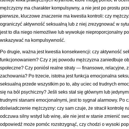
mężczyzny ma charakter kompulsywny, a nie jest po prostu pr
pierwsze, kluczowe znaczenie ma kwestia kontroli: czy mężczy
ograniczyć aktywność seksualną lub z niej zrezygnować w sytu
jest to dla niego niemożliwe lub wywołuje nieproporcjonalny po
wskazywać na kompulsywność.
Po drugie, ważna jest kwestia konsekwencji: czy aktywność se
funkcjonowaniem? Czy z jej powodu mężczyzna zaniedbuje ob
społeczne? Czy poniósł realne straty — finansowe, relacyjne, 
zachowania? Po trzecie, istotna jest funkcja emocjonalna sek
seksualną przede wszystkim po to, aby uciec od trudnych emocj
się na ból psychiczny? Jeśli seks stał się głównym lub jedyny
trudnymi stanami emocjonalnymi, jest to sygnał alarmowy. Po 
doświadczenie mężczyzny: czy sam czuje, że stracił kontrolę 
odczuwa silny wstyd lub winę, ale nie jest w stanie zmienić sw
odpowiedź może pomóc rozstrzygnąć, czy chodzi o wysoki po