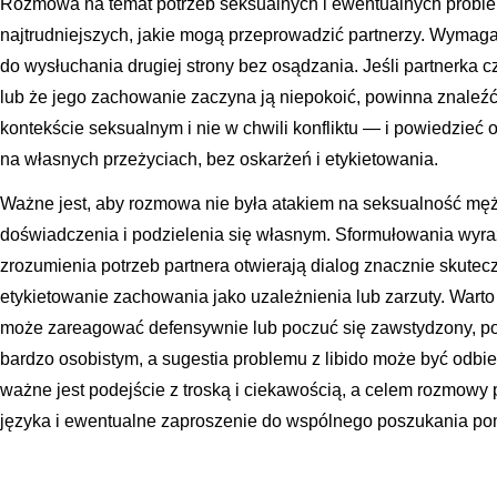
Rozmowa na temat potrzeb seksualnych i ewentualnych proble
najtrudniejszych, jakie mogą przeprowadzić partnerzy. Wymaga 
do wysłuchania drugiej strony bez osądzania. Jeśli partnerka c
lub że jego zachowanie zaczyna ją niepokoić, powinna znale
kontekście seksualnym i nie w chwili konfliktu — i powiedzieć
na własnych przeżyciach, bez oskarżeń i etykietowania.
Ważne jest, aby rozmowa nie była atakiem na seksualność męż
doświadczenia i podzielenia się własnym. Sformułowania wyra
zrozumienia potrzeb partnera otwierają dialog znacznie skutec
etykietowanie zachowania jako uzależnienia lub zarzuty. Warto
może zareagować defensywnie lub poczuć się zawstydzony, p
bardzo osobistym, a sugestia problemu z libido może być odbi
ważne jest podejście z troską i ciekawością, a celem rozmow
języka i ewentualne zaproszenie do wspólnego poszukania po