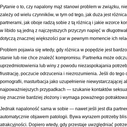
Pytanie o to, czy napalony mąż stanowi problem w związku, n
zależy od wielu czynników, w tym od tego, jak duża jest różni
partnerami, jak oboje radzą sobie z tą różnicą i jakie wzorce k
w libido są jedną z najczęstszych przyczyn napięć w długotrwa
dotyczą znacznej większości par w pewnym momencie ich relac
Problem pojawia się wtedy, gdy różnica w popędzie jest bardzo 
stanie lub nie chce znaleźć kompromisu. Partnerka może odcz
uprzedmiotowienia lub winy z powodu niezaspokajania potrze
frustrację, poczucie odrzucenia i niezrozumienia. Jeśli do teg
pornografii, masturbacja jako uzupełnienie niewystarczającej 
najpoważniejszych przypadkach — szukanie kontaktów seksual
się znacznie bardziej złożony i wymaga poważnego potraktowa
Jednak napaloność sama w sobie — nawet jeśli jest dla partnerk
automatycznie objawem patologii. Bywa wyrazem potrzeby blisk
atrakcyjności. Dopiero wtedy, gdy przestaje uwzględniać potrzeby