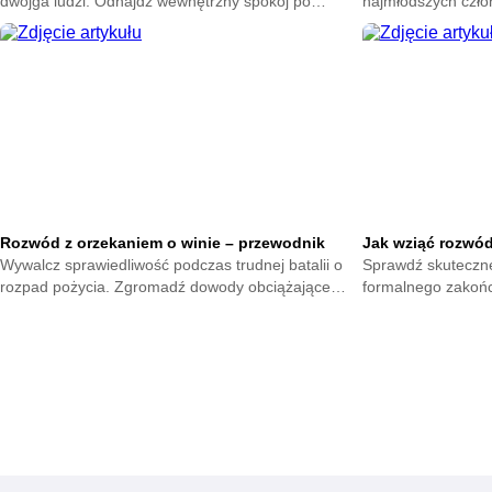
dwojga ludzi. Odnajdź wewnętrzny spokój po
najmłodszych człon
trudnej decyzji. Buduj radość oraz szacunek do
kluczowe aspekty 
samego siebie.
potomstwa.
Rozwód z orzekaniem o winie – przewodnik
Jak wziąć rozwó
Wywalcz sprawiedliwość podczas trudnej batalii o
Sprawdź skuteczn
rozpad pożycia. Zgromadź dowody obciążające
formalnego zakońc
drugą stronę. Zabezpiecz należne alimenty oraz
zasady składania
przywileje.
prawne. Zadbaj o 