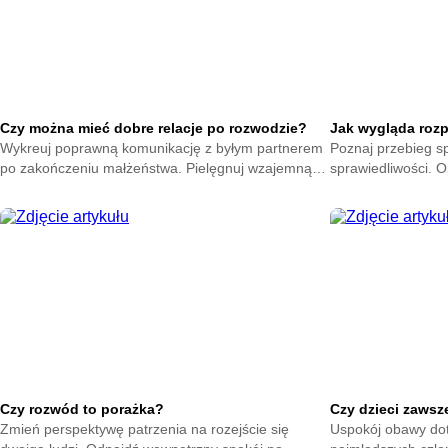
Czy można mieć dobre relacje po rozwodzie?
Jak wygląda roz
Wykreuj poprawną komunikację z byłym partnerem
Poznaj przebieg s
po zakończeniu małżeństwa. Pielęgnuj wzajemną
sprawiedliwości. O
kulturę oraz życzliwość. Ułatwiaj życie całej rodzinie.
przed obliczem sęd
cennej wiedzy.
Czy rozwód to porażka?
Czy dzieci zawsz
Zmień perspektywę patrzenia na rozejście się
Uspokój obawy dot