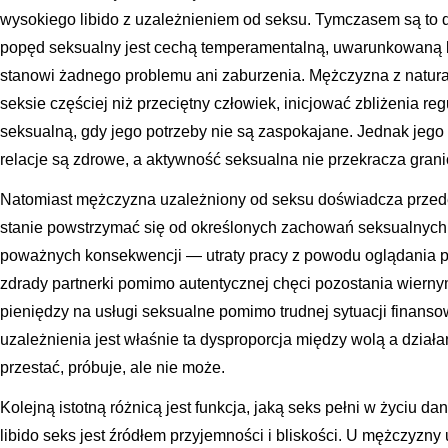
wysokiego libido z uzależnieniem od seksu. Tymczasem są to 
popęd seksualny jest cechą temperamentalną, uwarunkowaną bi
stanowi żadnego problemu ani zaburzenia. Mężczyzna z natura
seksie częściej niż przeciętny człowiek, inicjować zbliżenia reg
seksualną, gdy jego potrzeby nie są zaspokajane. Jednak jego
relacje są zdrowe, a aktywność seksualna nie przekracza granic
Natomiast mężczyzna uzależniony od seksu doświadcza przede w
stanie powstrzymać się od określonych zachowań seksualnych
poważnych konsekwencji — utraty pracy z powodu oglądania p
zdrady partnerki pomimo autentycznej chęci pozostania wier
pieniędzy na usługi seksualne pomimo trudnej sytuacji finan
uzależnienia jest właśnie ta dysproporcja między wolą a dzia
przestać, próbuje, ale nie może.
Kolejną istotną różnicą jest funkcja, jaką seks pełni w życiu 
libido seks jest źródłem przyjemności i bliskości. U mężczyzn