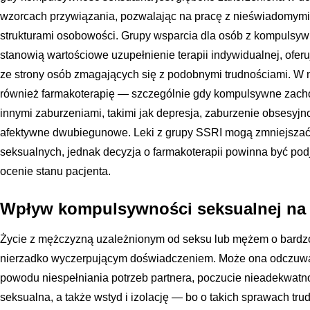
wzorcach przywiązania, pozwalając na pracę z nieświadomym
strukturami osobowości. Grupy wsparcia dla osób z kompuls
stanowią wartościowe uzupełnienie terapii indywidualnej, ofer
ze strony osób zmagających się z podobnymi trudnościami. W n
również farmakoterapię — szczególnie gdy kompulsywne zach
innymi zaburzeniami, takimi jak depresja, zaburzenie obsesy
afektywne dwubiegunowe. Leki z grupy SSRI mogą zmniejszać 
seksualnych, jednak decyzja o farmakoterapii powinna być podj
ocenie stanu pacjenta.
Wpływ kompulsywności seksualnej na 
Życie z mężczyzną uzależnionym od seksu lub mężem o bardzo w
nierzadko wyczerpującym doświadczeniem. Może ona odczuwać
powodu niespełniania potrzeb partnera, poczucie nieadekwatnoś
seksualna, a także wstyd i izolację — bo o takich sprawach tr