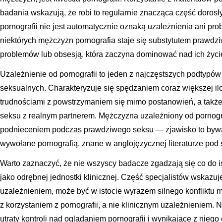
badania wskazują, że robi to regularnie znacząca część doro
pornografii nie jest automatycznie oznaką uzależnienia ani pr
niektórych mężczyzn pornografia staje się substytutem prawdzi
problemów lub obsesją, która zaczyna dominować nad ich życi
Uzależnienie od pornografii to jeden z najczęstszych podty
seksualnych. Charakteryzuje się spędzaniem coraz większej ilo
trudnościami z powstrzymaniem się mimo postanowień, a także 
seksu z realnym partnerem. Mężczyzna uzależniony od pornogr
podnieceniem podczas prawdziwego seksu — zjawisko to bywa 
wywołane pornografią, znane w anglojęzycznej literaturze pod
Warto zaznaczyć, że nie wszyscy badacze zgadzają się co do is
jako odrębnej jednostki klinicznej. Część specjalistów wskazu
uzależnieniem, może być w istocie wyrazem silnego konfliktu 
z korzystaniem z pornografii, a nie klinicznym uzależnieniem.
utraty kontroli nad oglądaniem pornografii i wynikające z niego