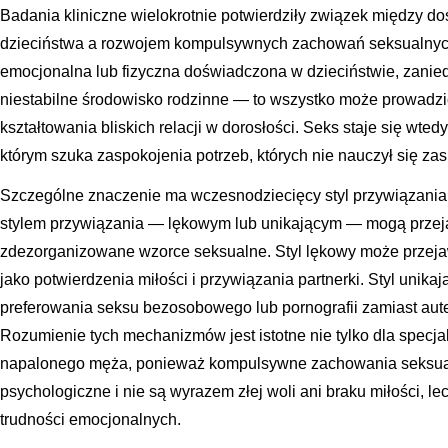
Badania kliniczne wielokrotnie potwierdziły związek między d
dzieciństwa a rozwojem kompulsywnych zachowań seksualnych
emocjonalna lub fizyczna doświadczona w dzieciństwie, zanie
niestabilne środowisko rodzinne — to wszystko może prowadzić 
kształtowania bliskich relacji w dorosłości. Seks staje się wt
którym szuka zaspokojenia potrzeb, których nie nauczył się z
Szczególne znaczenie ma wczesnodziecięcy styl przywiązani
stylem przywiązania — lękowym lub unikającym — mogą przej
zdezorganizowane wzorce seksualne. Styl lękowy może przeja
jako potwierdzenia miłości i przywiązania partnerki. Styl unika
preferowania seksu bezosobowego lub pornografii zamiast aut
Rozumienie tych mechanizmów jest istotne nie tylko dla specjal
napalonego męża, ponieważ kompulsywne zachowania seksual
psychologiczne i nie są wyrazem złej woli ani braku miłości, 
trudności emocjonalnych.