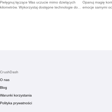
Pielęgnuj łączące Was uczucie mimo dzielących
Opanuj magię kont
kilometrów. Wykorzystaj dostępne technologie do
emocje samymi oc
podtrzymywania żaru i dbania o wspólną
tłumie dzięki umi
przyszłość.
CrushDash
O nas
Blog
Warunki korzystania
Polityka prywatności