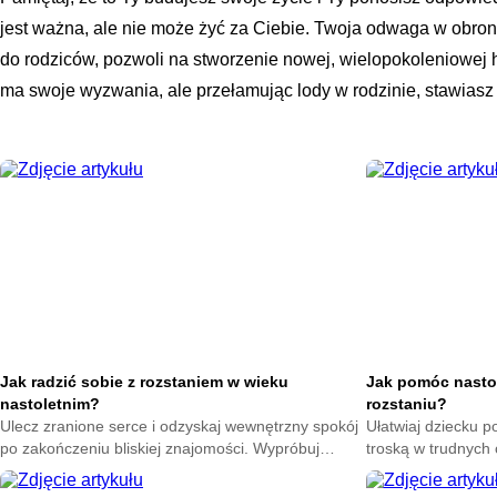
jest ważna, ale nie może żyć za Ciebie. Twoja odwaga w obron
do rodziców, pozwoli na stworzenie nowej, wielopokoleniowej h
ma swoje wyzwania, ale przełamując lody w rodzinie, stawiasz p
Jak radzić sobie z rozstaniem w wieku
Jak pomóc nasto
nastoletnim?
rozstaniu?
Ulecz zranione serce i odzyskaj wewnętrzny spokój
Ułatwiaj dziecku p
po zakończeniu bliskiej znajomości. Wypróbuj
troską w trudnych
skuteczne techniki na poprawę nastroju każdego
sposoby na złagod
dnia.