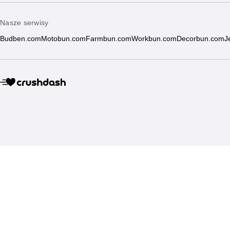
Nasze serwisy
Budben.com
Motobun.com
Farmbun.com
Workbun.com
Decorbun.com
J