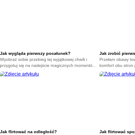
Jak wygląda pierwszy pocałunek?
Jak zrobić pierw
Wyobraź sobie przebieg tej wyjątkowej chwili i
Przełam obawy tow
przygotuj się na nadejście magicznych momentów.
komfort obu stron 
Zrozum naturę intymnych gestów bez zbędnego
Poczuj spokój dzi
stresu.
Jak flirtować na odległość?
Jak flirtować sp