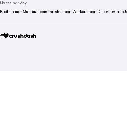
Nasze serwisy
Budben.com
Motobun.com
Farmbun.com
Workbun.com
Decorbun.com
J