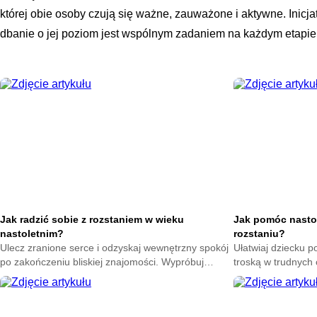
której obie osoby czują się ważne, zauważone i aktywne. Inicja
dbanie o jej poziom jest wspólnym zadaniem na każdym etapie
Jak radzić sobie z rozstaniem w wieku
Jak pomóc nasto
nastoletnim?
rozstaniu?
Ulecz zranione serce i odzyskaj wewnętrzny spokój
Ułatwiaj dziecku p
po zakończeniu bliskiej znajomości. Wypróbuj
troską w trudnych
skuteczne techniki na poprawę nastroju każdego
sposoby na złagod
dnia.