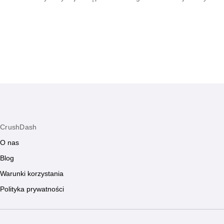
podtrzymywania żaru i dbania o wspólną
tłumie dzięki umi
przyszłość.
CrushDash
O nas
Blog
Warunki korzystania
Polityka prywatności