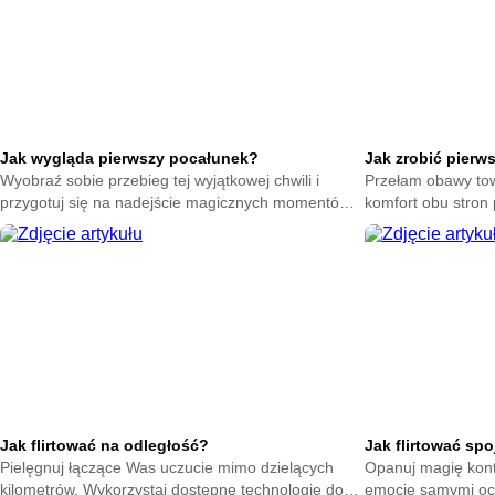
Jak wygląda pierwszy pocałunek?
Jak zrobić pierw
Wyobraź sobie przebieg tej wyjątkowej chwili i
Przełam obawy tow
przygotuj się na nadejście magicznych momentów.
komfort obu stron 
Zrozum naturę intymnych gestów bez zbędnego
Poczuj spokój dzi
stresu.
Jak flirtować na odległość?
Jak flirtować sp
Pielęgnuj łączące Was uczucie mimo dzielących
Opanuj magię kont
kilometrów. Wykorzystaj dostępne technologie do
emocje samymi oc