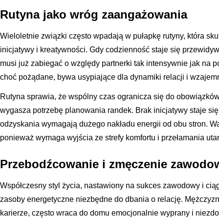
Rutyna jako wróg zaangażowania
Wieloletnie związki często wpadają w pułapkę rutyny, która sk
inicjatywy i kreatywności. Gdy codzienność staje się przewid
musi już zabiegać o względy partnerki tak intensywnie jak na 
choć pożądane, bywa usypiające dla dynamiki relacji i wzaje
Rutyna sprawia, że wspólny czas ogranicza się do obowiązków 
wygasza potrzebę planowania randek. Brak inicjatywy staje si
odzyskania wymagają dużego nakładu energii od obu stron. Wa
ponieważ wymaga wyjścia ze strefy komfortu i przełamania ut
Przebodźcowanie i zmęczenie zawodo
Współczesny styl życia, nastawiony na sukces zawodowy i cią
zasoby energetyczne niezbędne do dbania o relację. Mężczyzn
karierze, często wraca do domu emocjonalnie wyprany i niezdoln