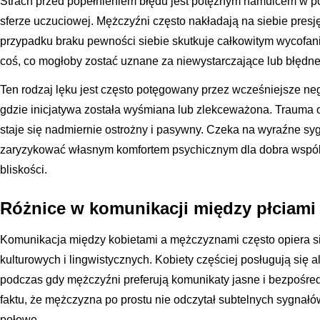
Strach przed popełnieniem błędu jest potężnym hamulcem w 
sferze uczuciowej. Mężczyźni często nakładają na siebie presję
przypadku braku pewności siebie skutkuje całkowitym wycofaniem
coś, co mogłoby zostać uznane za niewystarczające lub błędne
Ten rodzaj lęku jest często potęgowany przez wcześniejsze n
gdzie inicjatywa została wyśmiana lub zlekceważona. Trauma
staje się nadmiernie ostrożny i pasywny. Czeka na wyraźne sygn
zaryzykować własnym komfortem psychicznym dla dobra wspól
bliskości.
Różnice w komunikacji między płciami
Komunikacja między kobietami a mężczyznami często opiera si
kulturowych i lingwistycznych. Kobiety częściej posługują się 
podczas gdy mężczyźni preferują komunikaty jasne i bezpośred
faktu, że mężczyzna po prostu nie odczytał subtelnych sygnał
połowę.