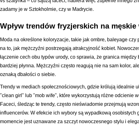
vs szatynka – co sądzą faceci, nabiera więc zupełnie innego z
zadamy je w Sztokholmie, czy w Madrycie.
Wpływ trendów fryzjerskich na męskie
Moda na określone koloryzacje, takie jak ombre, baleyage cz
na to, jak mężczyźni postrzegają atrakcyjność kobiet. Nowocze
łączenie cech obu typów urody, co sprawia, że granica między 
bardziej płynna. Mężczyźni często reagują nie na sam kolor, ale
oznaką dbałości o siebie.
Trendy w mediach społecznościowych, gdzie królują idealnie uł
"clean girl" lub "mob wife", które wykorzystują różne odcieni
Faceci, śledząc te trendy, często nieświadomie przejmują wzo
influencerów. W efekcie ich wybory są wypadkową osobistych 
momencie jest uznawane za szczyt nowoczesnego stylu i elega