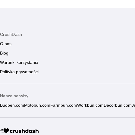
CrushDash
O nas
Blog
Warunki korzystania
Polityka prywatności
Nasze serwisy
Budben.com
Motobun.com
Farmbun.com
Workbun.com
Decorbun.com
J