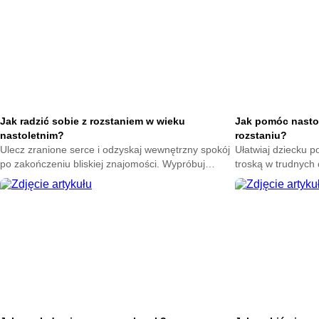
Jak radzić sobie z rozstaniem w wieku
Jak pomóc nasto
nastoletnim?
rozstaniu?
Ulecz zranione serce i odzyskaj wewnętrzny spokój
Ułatwiaj dziecku p
po zakończeniu bliskiej znajomości. Wypróbuj
troską w trudnych
skuteczne techniki na poprawę nastroju każdego
sposoby na złagod
dnia.