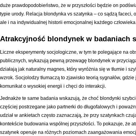
duże prawdopodobieństwo, że w przyszłości będzie on podświ
typie urody. Relacja blondynka vs szatynka – co sądzą faceci, o
ale i na indywidualnej historii emocjonalnej każdego człowieka
Atrakcyjność blondynek w badaniach 
Liczne eksperymenty socjologiczne, w tym te polegające na o
publicznych, wykazują pewną przewagę blondynek w przyciągan
działają jak naturalny magnes, który wyróżnia się w tłumie i szy
wzrok. Socjolodzy tłumaczą to zjawisko teorią sygnałów, gdzie j
komunikat o wysokiej energii i chęci do interakcji.
Jednakże te same badania wskazują, że choć blondynki szybciej
częściej postrzegane jako partnerki do długofalowych i poważ
udział w ankietach często zaznaczają, że przy szatynkach czuj
kontekście budowania wspólnej przyszłości. To pokazuje, że a
szatynek operuje na różnych poziomach zaangażowania emoc