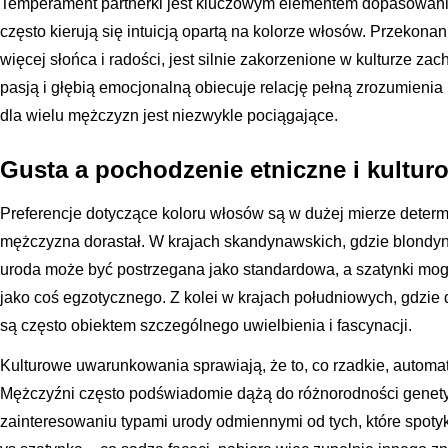
Temperament partnerki jest kluczowym elementem dopasowani
często kierują się intuicją opartą na kolorze włosów. Przekona
więcej słońca i radości, jest silnie zakorzenione w kulturze zac
pasją i głębią emocjonalną obiecuje relację pełną zrozumienia
dla wielu mężczyzn jest niezwykle pociągające.
Gusta a pochodzenie etniczne i kultur
Preferencje dotyczące koloru włosów są w dużej mierze deter
mężczyzna dorastał. W krajach skandynawskich, gdzie blondynk
uroda może być postrzegana jako standardowa, a szatynki mo
jako coś egzotycznego. Z kolei w krajach południowych, gdzie 
są często obiektem szczególnego uwielbienia i fascynacji.
Kulturowe uwarunkowania sprawiają, że to, co rzadkie, automat
Mężczyźni często podświadomie dążą do różnorodności genetyc
zainteresowaniu typami urody odmiennymi od tych, które spoty