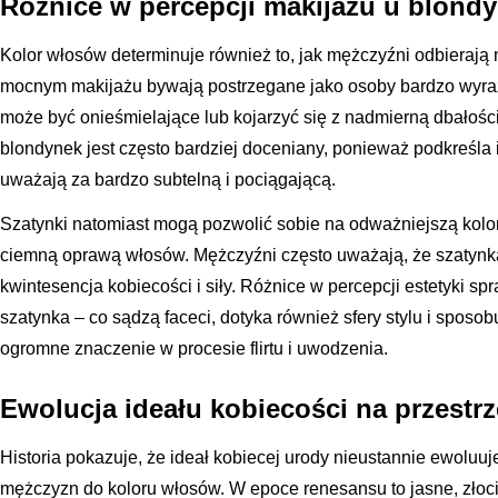
Różnice w percepcji makijażu u blondy
Kolor włosów determinuje również to, jak mężczyźni odbierają m
mocnym makijażu bywają postrzegane jako osoby bardzo wyrazi
może być onieśmielające lub kojarzyć się z nadmierną dbałości
blondynek jest często bardziej doceniany, ponieważ podkreśla 
uważają za bardzo subtelną i pociągającą.
Szatynki natomiast mogą pozwolić sobie na odważniejszą kolory
ciemną oprawą włosów. Mężczyźni często uważają, że szatynk
kwintesencja kobiecości i siły. Różnice w percepcji estetyki sp
szatynka – co sądzą faceci, dotyka również sfery stylu i sposo
ogromne znaczenie w procesie flirtu i uwodzenia.
Ewolucja ideału kobiecości na przestr
Historia pokazuje, że ideał kobiecej urody nieustannie ewoluuj
mężczyzn do koloru włosów. W epoce renesansu to jasne, złoci