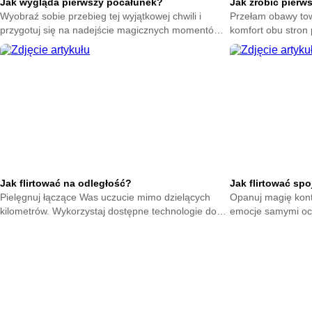
Jak wygląda pierwszy pocałunek?
Jak zrobić pierw
Wyobraź sobie przebieg tej wyjątkowej chwili i
Przełam obawy tow
przygotuj się na nadejście magicznych momentów.
komfort obu stron 
Zrozum naturę intymnych gestów bez zbędnego
Poczuj spokój dzi
stresu.
Jak flirtować na odległość?
Jak flirtować sp
Pielęgnuj łączące Was uczucie mimo dzielących
Opanuj magię kont
kilometrów. Wykorzystaj dostępne technologie do
emocje samymi oc
podtrzymywania żaru i dbania o wspólną
tłumie dzięki umi
przyszłość.